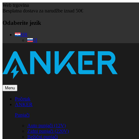
Web trgovina
Besplatna dostava za narudžbe iznad 50€
Odaberite jezik
HR
SI
Menu
Početak
ANKER
Punjači
Auto punjači (12V)
Zidni punjači (220V)
Bežični punjači