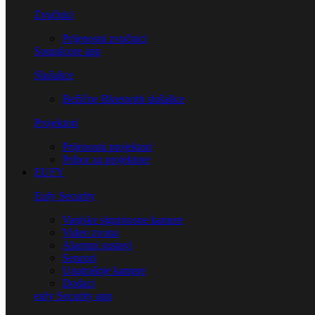
Zvučnici
Prijenosni zvučnici
Soundcore app
Slušalice
Bežične Bluetooth slušalice
Projektori
Prijenosni projektori
Pribor za projektore
EUFY
Eufy Security
Vanjske sigurnosne kamere
Video zvona
Alarmni sustavi
Senzori
Unutrašnje kamere
Dodaci
eufy Security app