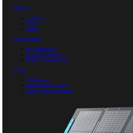
Kablovi
za iPhone
USB-C
Ostali
Powerbankovi
do 10.000 mAh
iznad 10.000 mAh
Bežični powerbankovi
Ostalo
Web kamere
Konferencijski sustavi
Hubovi i docking stanice