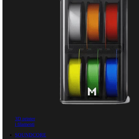
3D printer
i filamenti
SOUNDCORE