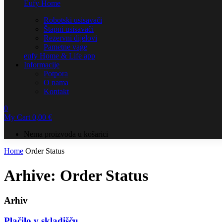
Eufy Home
Robotski usisavači
Štapni usisavači
Rezervni dijelovi
Pametne vage
eufy Home & Life app
Informacije
Potpora
O nama
Kontakt
0
My Cart
0,00
€
Nema proizvoda u košarici
Home
Order Status
Arhive:
Order Status
Arhiv
Plačilo v skladišču