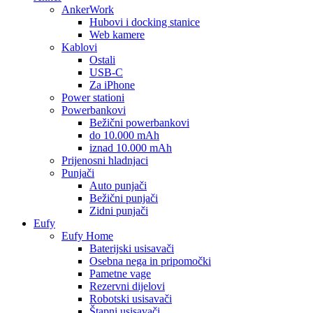
AnkerWork
Hubovi i docking stanice
Web kamere
Kablovi
Ostali
USB-C
Za iPhone
Power stationi
Powerbankovi
Bežični powerbankovi
do 10.000 mAh
iznad 10.000 mAh
Prijenosni hladnjaci
Punjači
Auto punjači
Bežični punjači
Zidni punjači
Eufy
Eufy Home
Baterijski usisavači
Osebna nega in pripomočki
Pametne vage
Rezervni dijelovi
Robotski usisavači
Štapni usisavači