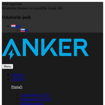
Web trgovina
Besplatna dostava za narudžbe iznad 50€
Odaberite jezik
HR
SI
Menu
Početak
ANKER
Punjači
Auto punjači (12V)
Zidni punjači (220V)
Bežični punjači