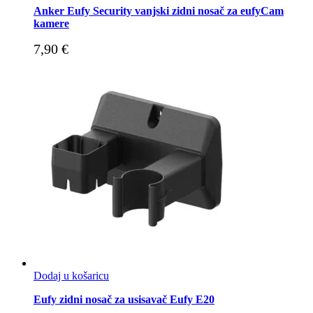
Anker Eufy Security vanjski zidni nosač za eufyCam
kamere
7,90
€
Dodaj u košaricu
Eufy zidni nosač za usisavač Eufy E20