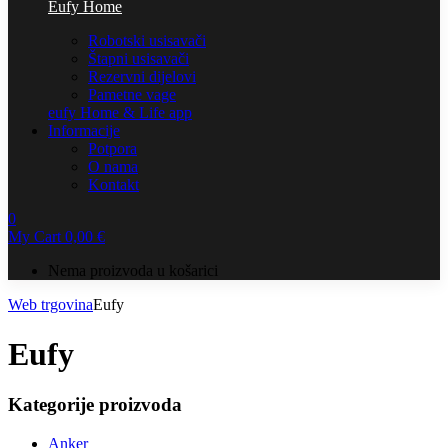
Eufy Home
Robotski usisavači
Štapni usisavači
Rezervni dijelovi
Pametne vage
eufy Home & Life app
Informacije
Potpora
O nama
Kontakt
0
My Cart
0,00
€
Nema proizvoda u košarici
Web trgovina
Eufy
Eufy
Kategorije proizvoda
Anker