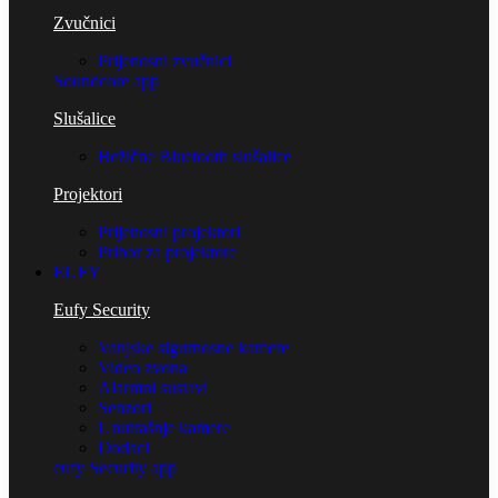
Zvučnici
Prijenosni zvučnici
Soundcore app
Slušalice
Bežične Bluetooth slušalice
Projektori
Prijenosni projektori
Pribor za projektore
EUFY
Eufy Security
Vanjske sigurnosne kamere
Video zvona
Alarmni sustavi
Senzori
Unutrašnje kamere
Dodaci
eufy Security app