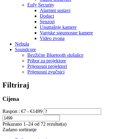
Eufy Security
Alarmni sustavi
Dodaci
Senzori
Unutrašnje kamere
Vanjske sigurnosne kamere
Video zvona
Nebula
Soundcore
Bezžićne Bluetooth slušalice
Pribor za projektore
Prijenosni projektori
Prijenosni zvučnici
Filtriraj
Cijena
Raspon :
€
7
- €
1499
Prikazano 1–24 od 72 rezultat(a)
Zadano sortiranje