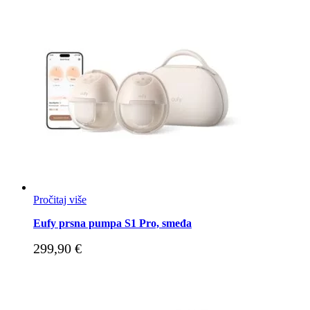
Pročitaj više
Eufy prsna pumpa S1 Pro, smeđa
299,90
€