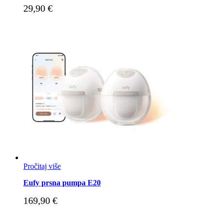
29,90
€
Pročitaj više
Eufy prsna pumpa E20
169,90
€