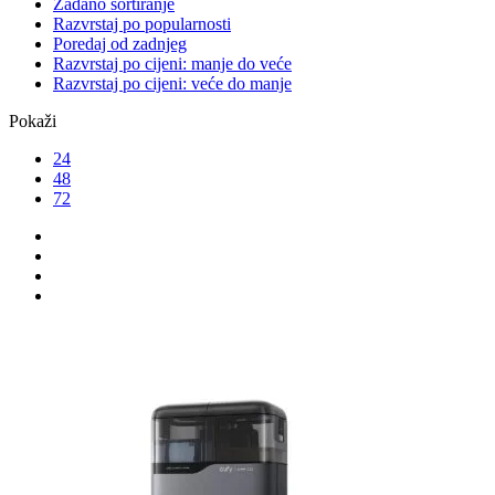
Zadano sortiranje
Razvrstaj po popularnosti
Poredaj od zadnjeg
Razvrstaj po cijeni: manje do veće
Razvrstaj po cijeni: veće do manje
Pokaži
24
48
72