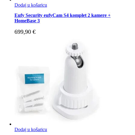
Dodaj u košaricu
Eufy Security eufyCam S4 komplet 2 kamere +
HomeBase 3
699,90
€
Dodaj u košaricu