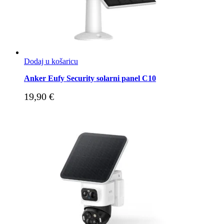
Dodaj u košaricu
Anker Eufy Security solarni panel C10
19,90
€