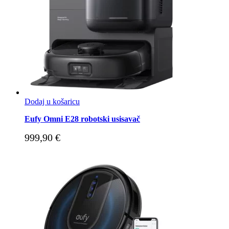
Dodaj u košaricu
Eufy Omni E28 robotski usisavač
999,90
€