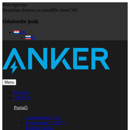
Web trgovina
Besplatna dostava za narudžbe iznad 50€
Odaberite jezik
HR
SI
Menu
Početak
ANKER
Punjači
Auto punjači (12V)
Zidni punjači (220V)
Bežični punjači