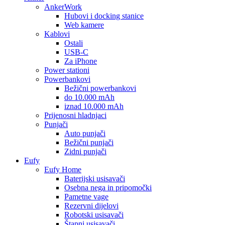
AnkerWork
Hubovi i docking stanice
Web kamere
Kablovi
Ostali
USB-C
Za iPhone
Power stationi
Powerbankovi
Bežični powerbankovi
do 10.000 mAh
iznad 10.000 mAh
Prijenosni hladnjaci
Punjači
Auto punjači
Bežični punjači
Zidni punjači
Eufy
Eufy Home
Baterijski usisavači
Osebna nega in pripomočki
Pametne vage
Rezervni dijelovi
Robotski usisavači
Štapni usisavači