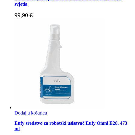
svjetla
99,90
€
Dodaj u košaricu
Eufy sredstvo za robotski usisavač Eufy Omni E28, 473
ml