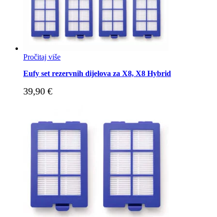
Pročitaj više
Eufy set rezervnih dijelova za X8, X8 Hybrid
39,90
€