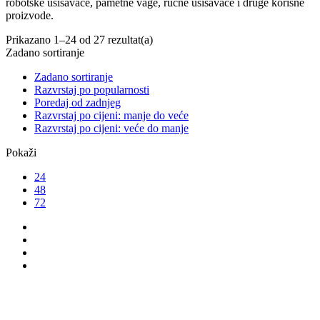
robotske usisavače, pametne vage, ručne usisavače i druge korisne
proizvode.
Prikazano 1–24 od 27 rezultat(a)
Zadano sortiranje
Zadano sortiranje
Razvrstaj po popularnosti
Poredaj od zadnjeg
Razvrstaj po cijeni: manje do veće
Razvrstaj po cijeni: veće do manje
Pokaži
24
48
72