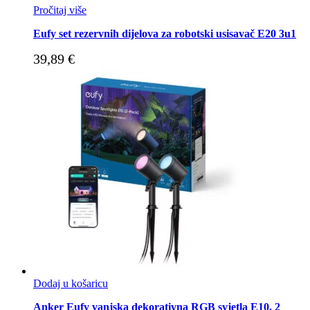
Pročitaj više
Eufy set rezervnih dijelova za robotski usisavač E20 3u1
39,89
€
Dodaj u košaricu
Anker Eufy vanjska dekorativna RGB svjetla E10, 2