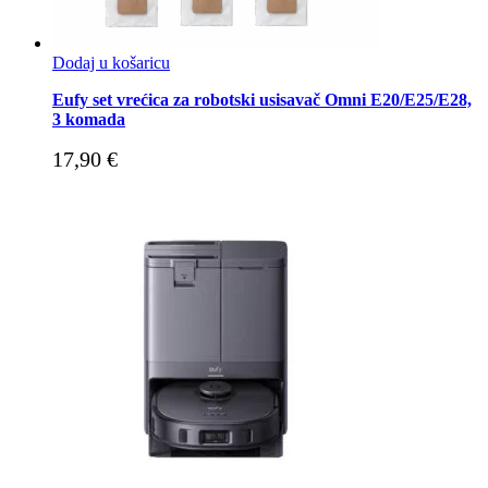
Dodaj u košaricu
Eufy set vrećica za robotski usisavač Omni E20/E25/E28,
3 komada
17,90
€