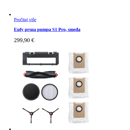
Pročitaj više
Eufy prsna pumpa S1 Pro, smeđa
299,90
€