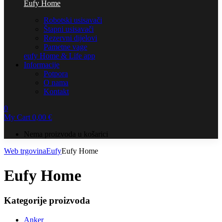
Eufy Home
Robotski usisavači
Štapni usisavači
Rezervni dijelovi
Pametne vage
eufy Home & Life app
Informacije
Potpora
O nama
Kontakt
0
My Cart
0,00
€
Nema proizvoda u košarici
Web trgovina
Eufy
Eufy Home
Eufy Home
Kategorije proizvoda
Anker