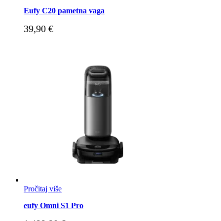
Eufy C20 pametna vaga
39,90
€
Pročitaj više
eufy Omni S1 Pro