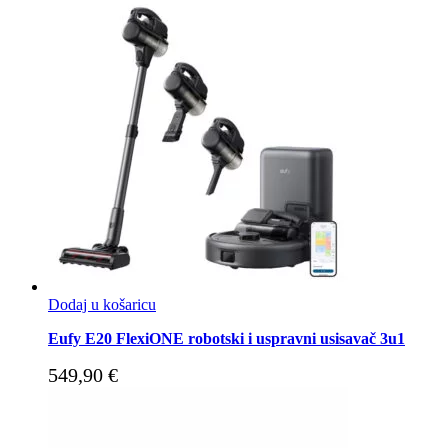
Dodaj u košaricu
Eufy E20 FlexiONE robotski i uspravni usisavač 3u1
549,90
€