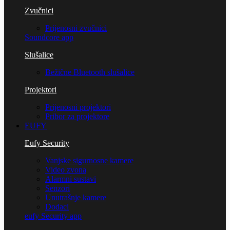
Zvučnici
Prijenosni zvučnici
Soundcore app
Slušalice
Bežične Bluetooth slušalice
Projektori
Prijenosni projektori
Pribor za projektore
EUFY
Eufy Security
Vanjske sigurnosne kamere
Video zvona
Alarmni sustavi
Senzori
Unutrašnje kamere
Dodaci
eufy Security app