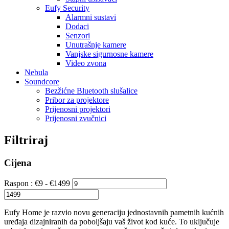
Eufy Security
Alarmni sustavi
Dodaci
Senzori
Unutrašnje kamere
Vanjske sigurnosne kamere
Video zvona
Nebula
Soundcore
Bezžićne Bluetooth slušalice
Pribor za projektore
Prijenosni projektori
Prijenosni zvučnici
Filtriraj
Cijena
Raspon :
€
9
- €
1499
Eufy Home je razvio novu generaciju jednostavnih pametnih kućnih
uređaja dizajniranih da poboljšaju vaš život kod kuće. To uključuje