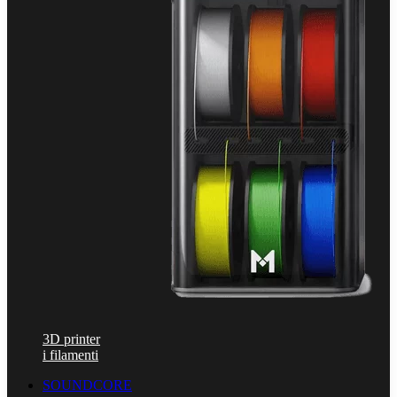
3D printer
i filamenti
SOUNDCORE