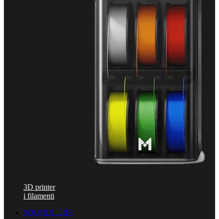
3D printer
i filamenti
SOUNDCORE