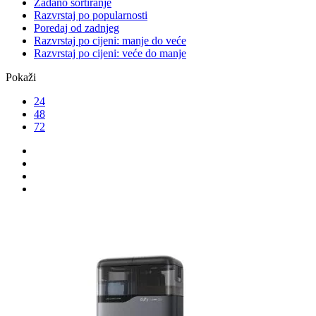
Zadano sortiranje
Razvrstaj po popularnosti
Poredaj od zadnjeg
Razvrstaj po cijeni: manje do veće
Razvrstaj po cijeni: veće do manje
Pokaži
24
48
72