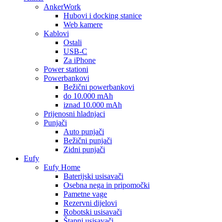
AnkerWork
Hubovi i docking stanice
Web kamere
Kablovi
Ostali
USB-C
Za iPhone
Power stationi
Powerbankovi
Bežični powerbankovi
do 10.000 mAh
iznad 10.000 mAh
Prijenosni hladnjaci
Punjači
Auto punjači
Bežični punjači
Zidni punjači
Eufy
Eufy Home
Baterijski usisavači
Osebna nega in pripomočki
Pametne vage
Rezervni dijelovi
Robotski usisavači
Štapni usisavači