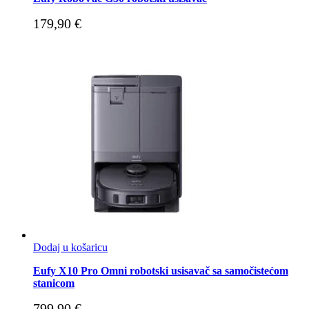
179,90
€
Dodaj u košaricu
Eufy X10 Pro Omni robotski usisavač sa samočistećom
stanicom
799,90
€