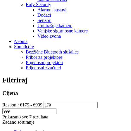
Eufy Security
Alarmni sustavi
Dodaci
Senzori
Unutrašnje kamere
Vanjske sigurnosne kamere
Video zvona
Nebula
Soundcore
Bezžićne Bluetooth slušalice
Pribor za projektore
Prijenosni projektori
Prijenosni zvučnici
Filtriraj
Cijena
Raspon :
€
179
- €
999
Prikazano sve 7 rezultata
Zadano sortiranje