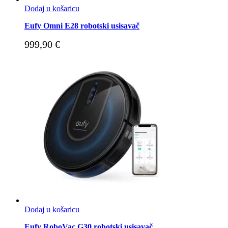
Dodaj u košaricu
Eufy Omni E28 robotski usisavač
999,90
€
Dodaj u košaricu
Eufy RoboVac G30 robotski usisavač