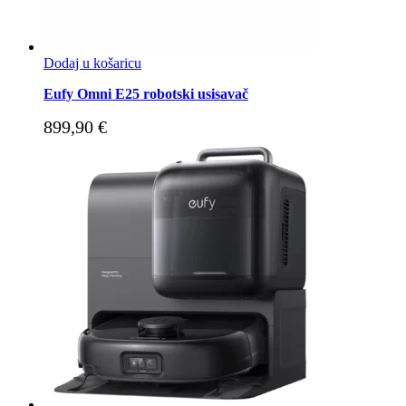
Dodaj u košaricu
Eufy Omni E25 robotski usisavač
899,90
€