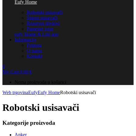
Eufy Home
Robotski usisavači
Štapni usisavači
Rezervni dijelovi
Pametne vage
eufy Home & Life app
Informacije
Potpora
O nama
Kontakt
0
My Cart
0,00
€
Nema proizvoda u košarici
Web trgovina
Eufy
Eufy Home
Robotski usisavači
Robotski usisavači
Kategorije proizvoda
Anker