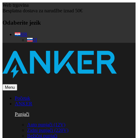
Web trgovina
Besplatna dostava za narudžbe iznad 50€
Odaberite jezik
HR
SI
Menu
Početak
ANKER
Punjači
Auto punjači (12V)
Zidni punjači (220V)
Bežični punjači