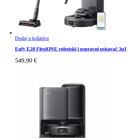
Dodaj u košaricu
Eufy E20 FlexiONE robotski i uspravni usisavač 3u1
549,90
€