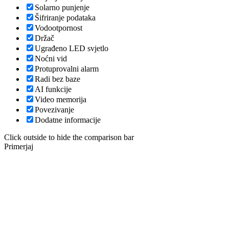
Solarno punjenje
Šifriranje podataka
Vodootpornost
Držač
Ugrađeno LED svjetlo
Noćni vid
Protuprovalni alarm
Radi bez baze
AI funkcije
Video memorija
Povezivanje
Dodatne informacije
Click outside to hide the comparison bar
Primerjaj