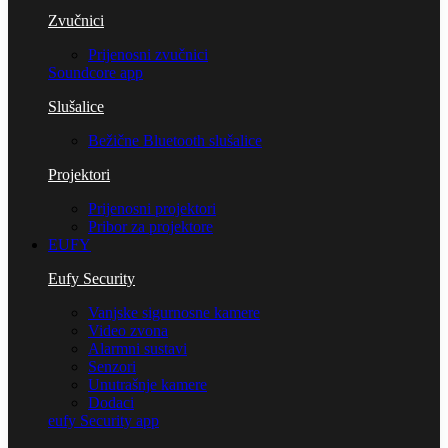
Zvučnici
Prijenosni zvučnici
Soundcore app
Slušalice
Bežične Bluetooth slušalice
Projektori
Prijenosni projektori
Pribor za projektore
EUFY
Eufy Security
Vanjske sigurnosne kamere
Video zvona
Alarmni sustavi
Senzori
Unutrašnje kamere
Dodaci
eufy Security app