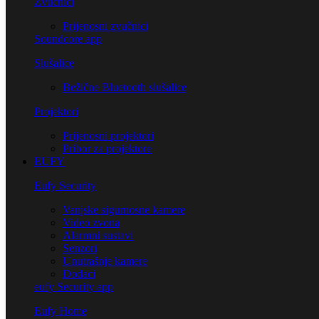
Zvučnici
Prijenosni zvučnici
Soundcore app
Slušalice
Bežične Bluetooth slušalice
Projektori
Prijenosni projektori
Pribor za projektore
EUFY
Eufy Security
Vanjske sigurnosne kamere
Video zvona
Alarmni sustavi
Senzori
Unutrašnje kamere
Dodaci
eufy Security app
Eufy Home