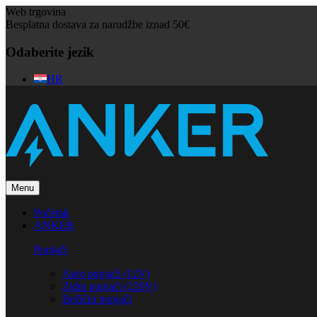
Web trgovina
Besplatna dostava za narudžbe iznad 50€
Odaberite jezik
HR
Menu
Početak
ANKER
Punjači
Auto punjači (12V)
Zidni punjači (220V)
Bežični punjači