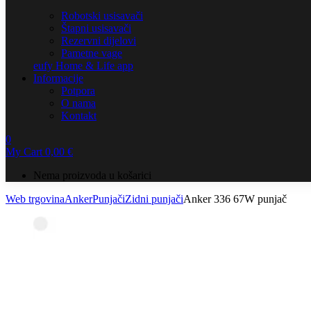
Robotski usisavači
Štapni usisavači
Rezervni dijelovi
Pametne vage
eufy Home & Life app
Informacije
Potpora
O nama
Kontakt
0
My Cart
0,00
€
Nema proizvoda u košarici
Web trgovina
Anker
Punjači
Zidni punjači
Anker 336 67W punjač