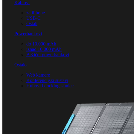
Kablovi
za iPhone
USB-C
Ostali
Powerbankovi
do 10.000 mAh
iznad 10.000 mAh
Bežični powerbankovi
Ostalo
Web kamere
Konferencijski sustavi
Hubovi i docking stanice