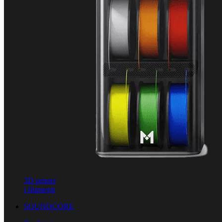
3D printer
i filamenti
SOUNDCORE