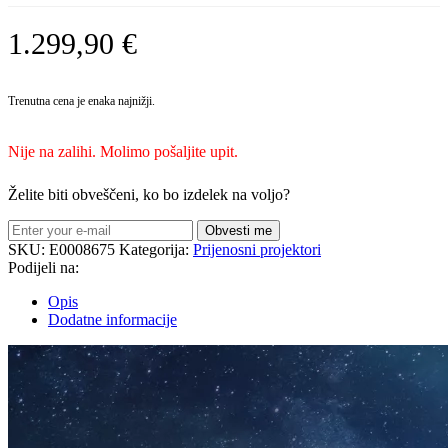
1.299,90
€
Trenutna cena je enaka najnižji.
Nije na zalihi. Molimo pošaljite upit.
Želite biti obveščeni, ko bo izdelek na voljo?
Obvesti me
SKU:
E0008675
Kategorija:
Prijenosni projektori
Podijeli na:
Opis
Dodatne informacije