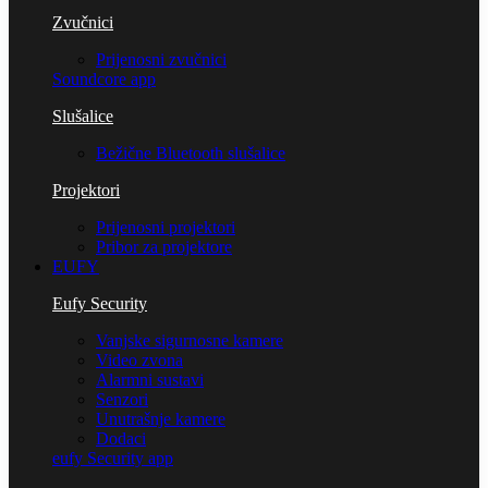
Zvučnici
Prijenosni zvučnici
Soundcore app
Slušalice
Bežične Bluetooth slušalice
Projektori
Prijenosni projektori
Pribor za projektore
EUFY
Eufy Security
Vanjske sigurnosne kamere
Video zvona
Alarmni sustavi
Senzori
Unutrašnje kamere
Dodaci
eufy Security app