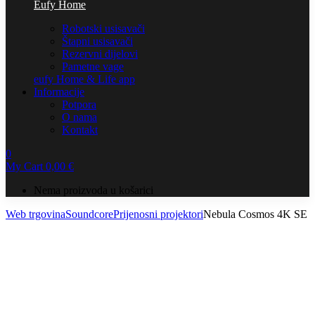
Eufy Home
Robotski usisavači
Štapni usisavači
Rezervni dijelovi
Pametne vage
eufy Home & Life app
Informacije
Potpora
O nama
Kontakt
0
My Cart
0,00
€
Nema proizvoda u košarici
Web trgovina
Soundcore
Prijenosni projektori
Nebula Cosmos 4K SE