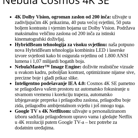
Nebula Cosmos 4K SE
4K Dolby Vision, ogroman zaslon od 200 inča:
uživajte u
zadivljujućim 4K prikazima, 40 puta većoj svjetlini, 50 puta
boljem kontrastu i vjernim bojama uz Dolby Vision. Podržava
maksimalnu veličinu zaslona od 200 inča za istinski
kinematografski doživljaj.
HybridBeam tehnologija za visoku svjetlinu:
naša potpuno
nova HybridBeam tehnologija kombinira LED i laserske
izvore svjetlosti kako bi osigurala svjetlinu od 1.800 ANSI
lumena i 1,07 milijardi bogatih boja.
NebulaMaster™ Image Engine:
doživite realistične vizuale
u svakom kadru, poboljšan kontrast, optimizirane nijanse sive,
precizne boje i glađi prikaz slike.
Inteligentno podešavanje IEA 4.0:
Cosmos 4K SE pametno
se prilagođava vašem prostoru uz automatsko fokusiranje u
stvarnom vremenu i korekciju trapeza, automatsko
izbjegavanje prepreka i prilagodbu zaslona, prilagodbu boje
zida, prilagodbu ambijentalnom svjetlu i još mnogo toga.
Google TV s 4K Netflixom:
uživajte u personaliziranom
izboru sadržaja prilagođenom upravo vama i gledajte Netflix
u 4K rezoluciji putem Google TV-a – bez potrebe za
dodatnim uređajima.