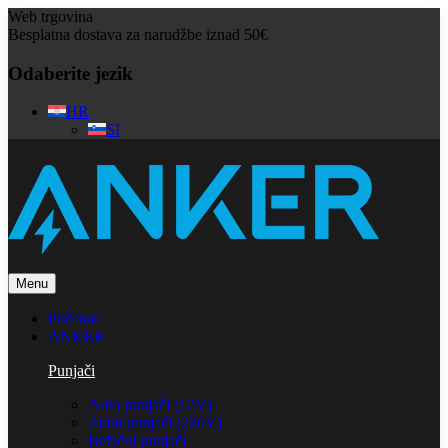
Web trgovina
Besplatna dostava za narudžbe iznad 50€
Odaberite jezik
HR
SI
Menu
Početak
ANKER
Punjači
Auto punjači (12V)
Zidni punjači (220V)
Bežični punjači