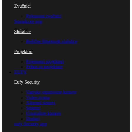
Zvučnici
Prijenosni zvučnici
Soundcore app
Slušalice
Bežične Bluetooth slušalice
Projektori
Prijenosni projektori
Pribor za projektore
EUFY
Eufy Security
Vanjske sigurnosne kamere
Video zvona
Alarmni sustavi
Senzori
Unutrašnje kamere
Dodaci
eufy Security app