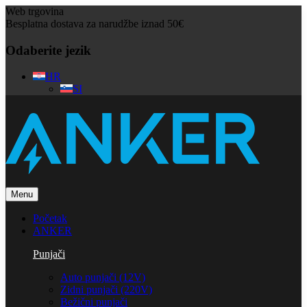
Web trgovina
Besplatna dostava za narudžbe iznad 50€
Odaberite jezik
HR
SI
Menu
Početak
ANKER
Punjači
Auto punjači (12V)
Zidni punjači (220V)
Bežični punjači