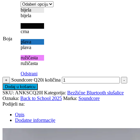
bijela
bijela
crna
crna
Boja
plava
plava
ružičasta
ružičasta
Odstrani
Soundcore Q20i količina
+
-
Dodaj u košaricu
SKU:
ANKSCQ20I
Kategorija:
Bezžićne Bluetooth slušalice
Oznaka:
Back to School 2025
Marka:
Soundcore
Podijeli na:
Opis
Dodatne informacije