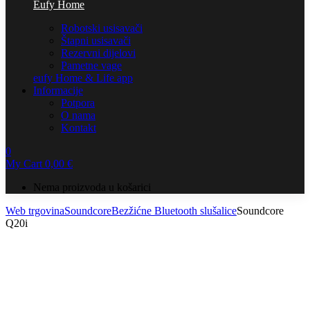
Eufy Home
Robotski usisavači
Štapni usisavači
Rezervni dijelovi
Pametne vage
eufy Home & Life app
Informacije
Potpora
O nama
Kontakt
0
My Cart
0,00
€
Nema proizvoda u košarici
Web trgovina
Soundcore
Bezžićne Bluetooth slušalice
Soundcore
Q20i