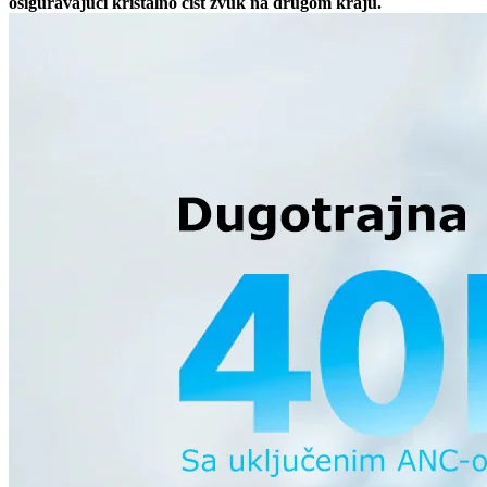
osiguravajući kristalno čist zvuk na drugom kraju.