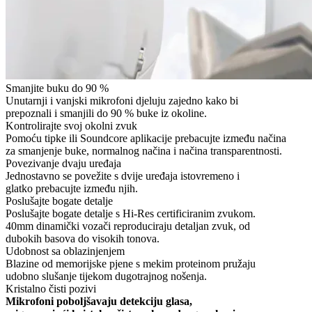
Smanjite buku do 90 %
Unutarnji i vanjski mikrofoni djeluju zajedno kako bi
prepoznali i smanjili do 90 % buke iz okoline.
Kontrolirajte svoj okolni zvuk
Pomoću tipke ili Soundcore aplikacije prebacujte između načina
za smanjenje buke, normalnog načina i načina transparentnosti.
Povezivanje dvaju uređaja
Jednostavno se povežite s dvije uređaja istovremeno i
glatko prebacujte između njih.
Poslušajte bogate detalje
Poslušajte bogate detalje s Hi-Res certificiranim zvukom.
40mm dinamički vozači reproduciraju detaljan zvuk, od
dubokih basova do visokih tonova.
Udobnost sa oblazinjenjem
Blazine od memorijske pjene s mekim proteinom pružaju
udobno slušanje tijekom dugotrajnog nošenja.
Kristalno čisti pozivi
Mikrofoni poboljšavaju detekciju glasa,