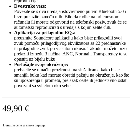
reprodukcije.
Dvostruke veze:
Povežite se s dva uređaja istovremeno putem Bluetooth 5.0 i
brzo prelazite između njih. Bilo da radite na prijenosnom
računalu ili morate odgovoriti na telefonski poziv, zvuk će se
automatski reproducirati s uređaja s kojim želite čuti.
Aplikacija za prilagodbu EQ-a
:
preuzmite Soundcore aplikaciju kako biste prilagodili svoj
zvuk pomoću prilagodljivog ekvilizatora sa 22 prednastavke
ili prilagodite zvuk po vlastitom ukusu. Također možete brzo
prelaziti između 3 načina: ANC, Normal i Transparency te se
opustiti uz bijelu buku.
Poslušajte svoje okruženje:
prebacite se u način prozirnosti na slušalicama kako biste
smanjili buku kad morate obratiti pažnju na okruženje, kao što
su upozorenja u prometu, prelazak ceste ili jednostavno ostati
povezani sa svijetom oko sebe.
49,90
€
Trenutna cena je enaka najnižji.