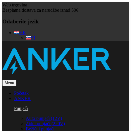
Web trgovina
Besplatna dostava za narudžbe iznad 50€
Odaberite jezik
HR
SI
Menu
Početak
ANKER
Punjači
Auto punjači (12V)
Zidni punjači (220V)
Bežični punjači