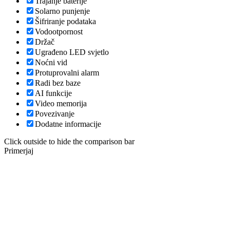
Trajanje baterije
Solarno punjenje
Šifriranje podataka
Vodootpornost
Držač
Ugrađeno LED svjetlo
Noćni vid
Protuprovalni alarm
Radi bez baze
AI funkcije
Video memorija
Povezivanje
Dodatne informacije
Click outside to hide the comparison bar
Primerjaj