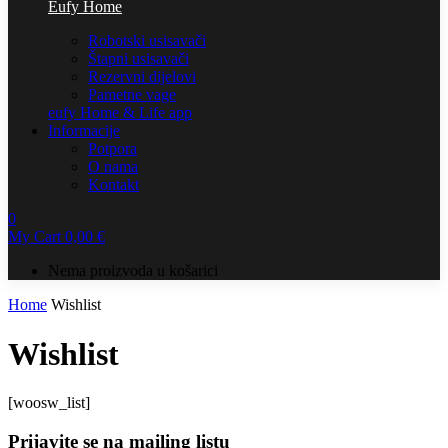
Eufy Home
Robotski usisavači
Štapni usisavači
Rezervni dijelovi
Pametne vage
eufy Home & Life app
Informacije
Potpora
O nama
Kontakt
0
My Cart
0,00
€
Nema proizvoda u košarici
Home
Wishlist
Wishlist
[woosw_list]
Prijavite se na mailing listu