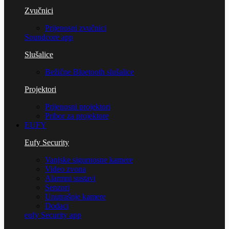
Zvučnici
Prijenosni zvučnici
Soundcore app
Slušalice
Bežične Bluetooth slušalice
Projektori
Prijenosni projektori
Pribor za projektore
EUFY
Eufy Security
Vanjske sigurnosne kamere
Video zvona
Alarmni sustavi
Senzori
Unutrašnje kamere
Dodaci
eufy Security app