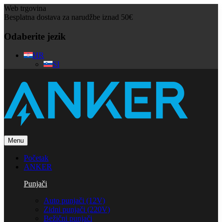
Web trgovina
Besplatna dostava za narudžbe iznad 50€
Odaberite jezik
HR
SI
Menu
Početak
ANKER
Punjači
Auto punjači (12V)
Zidni punjači (220V)
Bežični punjači