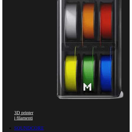
3D printer
i filamenti
SOUNDCORE