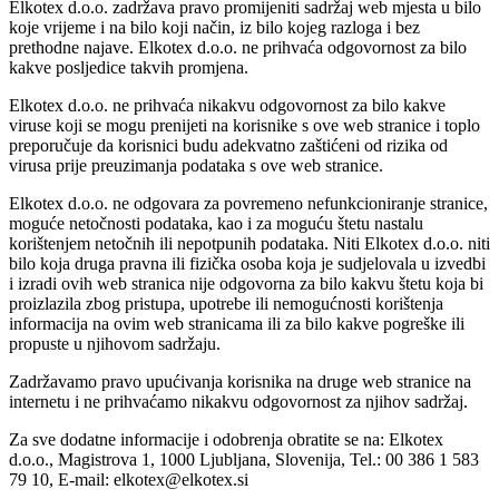
Elkotex d.o.o. zadržava pravo promijeniti sadržaj web mjesta u bilo
koje vrijeme i na bilo koji način, iz bilo kojeg razloga i bez
prethodne najave. Elkotex d.o.o. ne prihvaća odgovornost za bilo
kakve posljedice takvih promjena.
Elkotex d.o.o. ne prihvaća nikakvu odgovornost za bilo kakve
viruse koji se mogu prenijeti na korisnike s ove web stranice i toplo
preporučuje da korisnici budu adekvatno zaštićeni od rizika od
virusa prije preuzimanja podataka s ove web stranice.
Elkotex d.o.o. ne odgovara za povremeno nefunkcioniranje stranice,
moguće netočnosti podataka, kao i za moguću štetu nastalu
korištenjem netočnih ili nepotpunih podataka. Niti Elkotex d.o.o. niti
bilo koja druga pravna ili fizička osoba koja je sudjelovala u izvedbi
i izradi ovih web stranica nije odgovorna za bilo kakvu štetu koja bi
proizlazila zbog pristupa, upotrebe ili nemogućnosti korištenja
informacija na ovim web stranicama ili za bilo kakve pogreške ili
propuste u njihovom sadržaju.
Zadržavamo pravo upućivanja korisnika na druge web stranice na
internetu i ne prihvaćamo nikakvu odgovornost za njihov sadržaj.
Za sve dodatne informacije i odobrenja obratite se na: Elkotex
d.o.o., Magistrova 1, 1000 Ljubljana, Slovenija, Tel.: 00 386 1 583
79 10, E‑mail:
elkotex@elkotex.si