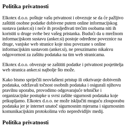
Politika privatnosti
Elkotex d.o.o. poštuje vašu privatnost i obvezuje se da će pažljivo
zaštititi osobne podatke dobivene putem online informacijskog
sustava (anker.si) i neće ih prosljeđivati trećim osobama niti ih
koristiti u druge svrhe bez vašeg pristanka. Budući da u mrežnom
informacijskom sustavu (anker.si) postoje određene poveznice na
druge, vanjske web stranice koje nisu povezane s online
informacijskim sustavom (anker.si), ne preuzimamo nikakvu
odgovornost za zaštitu podataka na tim web stranicama.
Elkotex d.o.o. obvezuje se zaštititi podatke i privatnost posjetitelja
web stranica anker.si najbolje što može.
Kako bismo spriječili neovlašteni pristup ili otkrivanje dobivenih
podataka, održavali točnost osobnih podataka i osigurali njihovu
pravilnu uporabu, provodimo odgovarajuće tehničke i
organizacijske postupke u svrsi zaštite sigurnosti podataka koje
prikupljamo. Elkotex d.o.o. ne može isključiti moguću zlouporabu
podataka jer je internet unatoč sigurnosnim mjerama i sigurnosnim
komunikacijskim protokolima vrlo nepredvidljiv medij.
Politika privatnosti