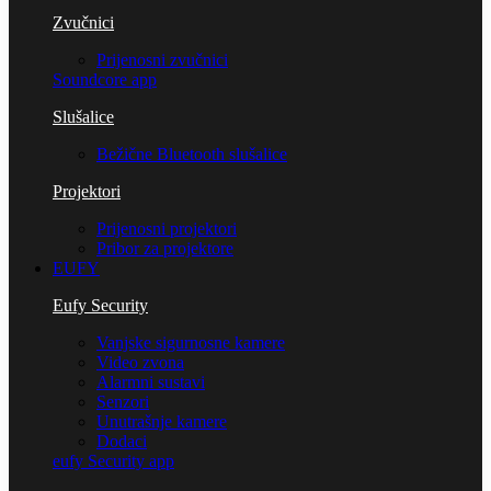
Zvučnici
Prijenosni zvučnici
Soundcore app
Slušalice
Bežične Bluetooth slušalice
Projektori
Prijenosni projektori
Pribor za projektore
EUFY
Eufy Security
Vanjske sigurnosne kamere
Video zvona
Alarmni sustavi
Senzori
Unutrašnje kamere
Dodaci
eufy Security app