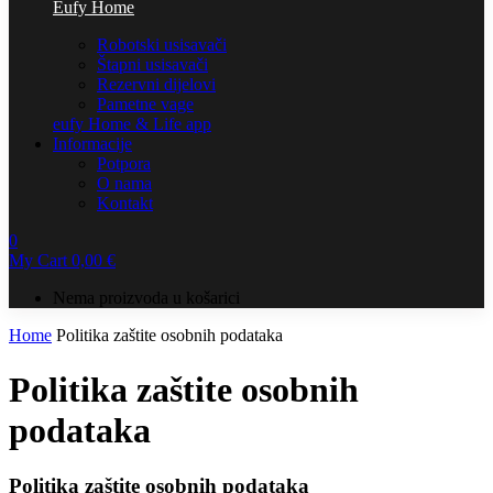
Eufy Home
Robotski usisavači
Štapni usisavači
Rezervni dijelovi
Pametne vage
eufy Home & Life app
Informacije
Potpora
O nama
Kontakt
0
My Cart
0,00
€
Nema proizvoda u košarici
Home
Politika zaštite osobnih podataka
Politika zaštite osobnih
podataka
Politika zaštite osobnih podataka