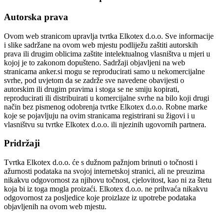
Autorska prava
Ovom web stranicom upravlja tvrtka Elkotex d.o.o. Sve informacije
i slike sadržane na ovom web mjestu podliježu zaštiti autorskih
prava ili drugim oblicima zaštite intelektualnog vlasništva u mjeri u
kojoj je to zakonom dopušteno. Sadržaji objavljeni na web
stranicama anker.si mogu se reproducirati samo u nekomercijalne
svrhe, pod uvjetom da se zadrže sve navedene obavijesti o
autorskim ili drugim pravima i stoga se ne smiju kopirati,
reproducirati ili distribuirati u komercijalne svrhe na bilo koji drugi
način bez pismenog odobrenja tvrtke Elkotex d.o.o. Robne marke
koje se pojavljuju na ovim stranicama registrirani su žigovi i u
vlasništvu su tvrtke Elkotex d.o.o. ili njezinih ugovornih partnera.
Pridržaji
Tvrtka Elkotex d.o.o. će s dužnom pažnjom brinuti o točnosti i
ažurnosti podataka na svojoj internetskoj stranici, ali ne preuzima
nikakvu odgovornost za njihovu točnost, cjelovitost, kao ni za štetu
koja bi iz toga mogla proizaći. Elkotex d.o.o. ne prihvaća nikakvu
odgovornost za posljedice koje proizlaze iz upotrebe podataka
objavljenih na ovom web mjestu.