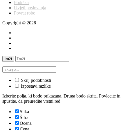
Podrška
Uvjeti poslovanja
Povrat robe
Copyright © 2026
traži
Skrij podobnosti
Izpostavi razlike
Izberite polja, ki bodo prikazana. Druga bodo skrita. Povlecite in
spustite, da preuredite vrstni red.
Slika
Šifra
Ocena
Cena