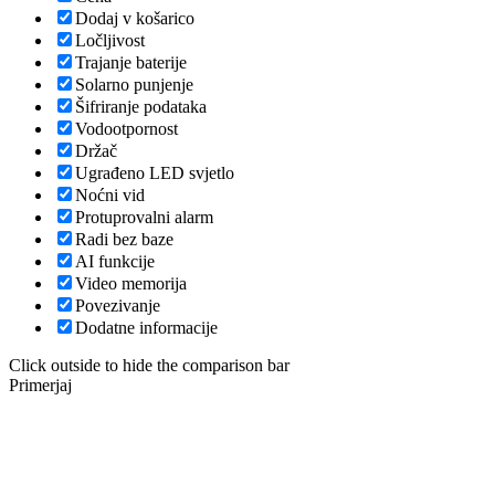
Dodaj v košarico
Ločljivost
Trajanje baterije
Solarno punjenje
Šifriranje podataka
Vodootpornost
Držač
Ugrađeno LED svjetlo
Noćni vid
Protuprovalni alarm
Radi bez baze
AI funkcije
Video memorija
Povezivanje
Dodatne informacije
Click outside to hide the comparison bar
Primerjaj