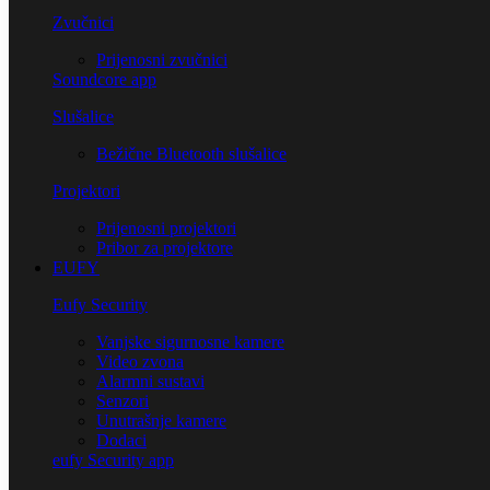
Zvučnici
Prijenosni zvučnici
Soundcore app
Slušalice
Bežične Bluetooth slušalice
Projektori
Prijenosni projektori
Pribor za projektore
EUFY
Eufy Security
Vanjske sigurnosne kamere
Video zvona
Alarmni sustavi
Senzori
Unutrašnje kamere
Dodaci
eufy Security app