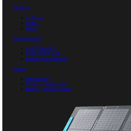
Kablovi
za iPhone
USB-C
Ostali
Powerbankovi
do 10.000 mAh
iznad 10.000 mAh
Bežični powerbankovi
Ostalo
Web kamere
Konferencijski sustavi
Hubovi i docking stanice