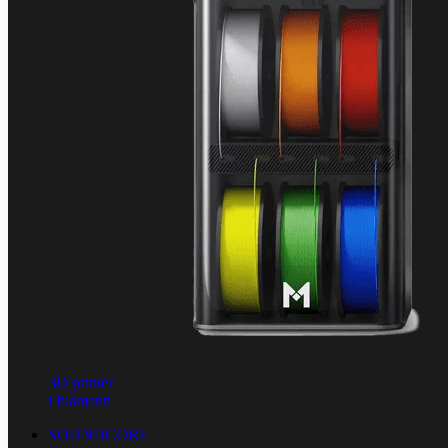
3D printer
i filamenti
SOUNDCORE