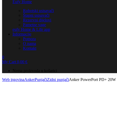
Eufy Home
Robotski usisavači
Štapni usisavači
Rezervni dijelovi
Pametne vage
eufy Home & Life app
Informacije
Potpora
O nama
Kontakt
0
My Cart
0,00
€
Nema proizvoda u košarici
Web trgovina
Anker
Punjači
Zidni punjači
Anker PowerPort PD+ 20W 2