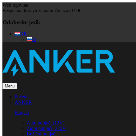
Web trgovina
Besplatna dostava za narudžbe iznad 50€
Odaberite jezik
HR
SI
Menu
Početak
ANKER
Punjači
Auto punjači (12V)
Zidni punjači (220V)
Bežični punjači