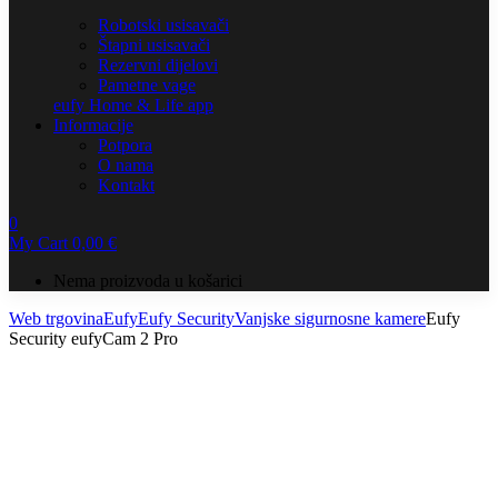
Robotski usisavači
Štapni usisavači
Rezervni dijelovi
Pametne vage
eufy Home & Life app
Informacije
Potpora
O nama
Kontakt
0
My Cart
0,00
€
Nema proizvoda u košarici
Web trgovina
Eufy
Eufy Security
Vanjske sigurnosne kamere
Eufy
Security eufyCam 2 Pro