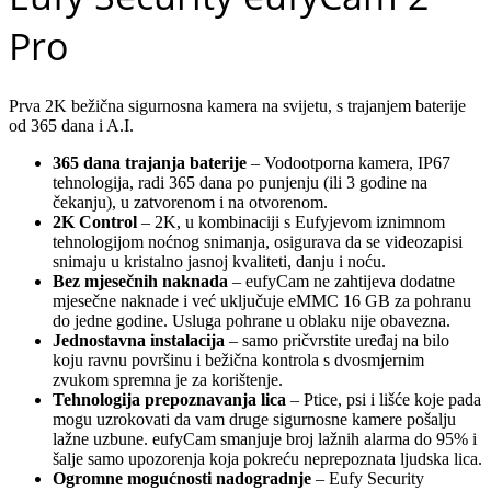
Pro
Prva 2K bežična sigurnosna kamera na svijetu, s trajanjem baterije
od 365 dana i A.I.
365 dana trajanja baterije
– Vodootporna kamera, IP67
tehnologija, radi 365 dana po punjenju (ili 3 godine na
čekanju), u zatvorenom i na otvorenom.
2K Control
– 2K, u kombinaciji s Eufyjevom iznimnom
tehnologijom noćnog snimanja, osigurava da se videozapisi
snimaju u kristalno jasnoj kvaliteti, danju i noću.
Bez mjesečnih naknada
– eufyCam ne zahtijeva dodatne
mjesečne naknade i već uključuje eMMC 16 GB za pohranu
do jedne godine. Usluga pohrane u oblaku nije obavezna.
Jednostavna instalacija
– samo pričvrstite uređaj na bilo
koju ravnu površinu i bežična kontrola s dvosmjernim
zvukom spremna je za korištenje.
Tehnologija prepoznavanja lica
– Ptice, psi i lišće koje pada
mogu uzrokovati da vam druge sigurnosne kamere pošalju
lažne uzbune. eufyCam smanjuje broj lažnih alarma do 95% i
šalje samo upozorenja koja pokreću neprepoznata ljudska lica.
Ogromne mogućnosti nadogradnje
– Eufy Security