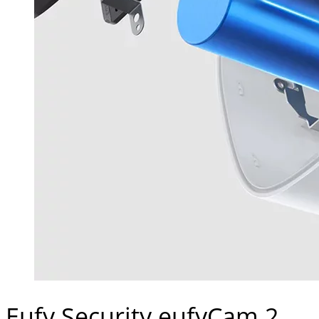
Eufy Security eufyCam 2