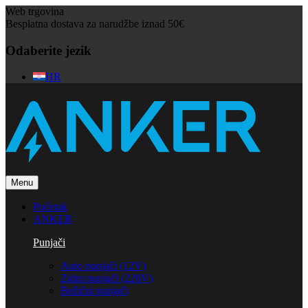
Web trgovina
Besplatna dostava za narudžbe iznad 50€
Odaberite jezik
HR
Menu
Početak
ANKER
Punjači
Auto punjači (12V)
Zidni punjači (220V)
Bežični punjači