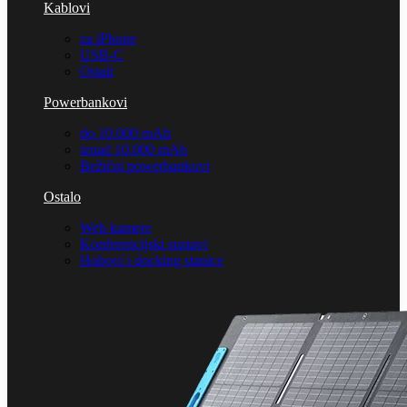
Kablovi
za iPhone
USB-C
Ostali
Powerbankovi
do 10.000 mAh
iznad 10.000 mAh
Bežični powerbankovi
Ostalo
Web kamere
Konferencijski sustavi
Hubovi i docking stanice