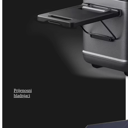
Prijenosni
hladnjaci