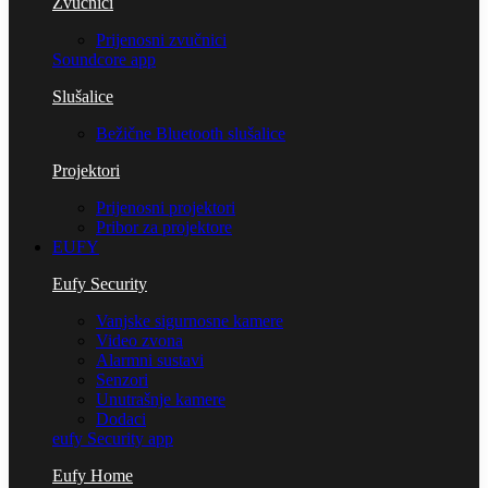
Zvučnici
Prijenosni zvučnici
Soundcore app
Slušalice
Bežične Bluetooth slušalice
Projektori
Prijenosni projektori
Pribor za projektore
EUFY
Eufy Security
Vanjske sigurnosne kamere
Video zvona
Alarmni sustavi
Senzori
Unutrašnje kamere
Dodaci
eufy Security app
Eufy Home