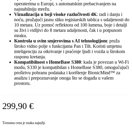
operaterima u Europi, s automatskim prebacivanjem na
najstabilniju mrežu.
Vizualizacija u boji visoke razlučivosti 4K
: radi i danju i
noću, pružajući jasnu sliku registarskih tablica s udaljenosti do
10 metara. Uz pomoć reflektora od 100 lumena, boje i detalji
su živi i vidljivi do 8 metara udaljenosti, čak i u potpunom
mraku.
Kontrola u svim smjerovima s AI tehnologijom
: pruža
široko vidno polje s funkcijama Pan i Tilt. Koristi umjetnu
inteligenciju za otkrivanje i praćenje ljudi i vozila u širokom
rasponu kretanja.
Kompatibilnost s HomeBase S380
: kada je povezan u Wi-Fi
modu, S330 je kompatibilan s HomeBase S380, omogućujući
proširivu pohranu podataka i korištenje BionicMind™ za
analizu i prepoznavanje onoga što se događa u vašem
prostoru.
299,90
€
Trenutna cena je enaka najnižji.