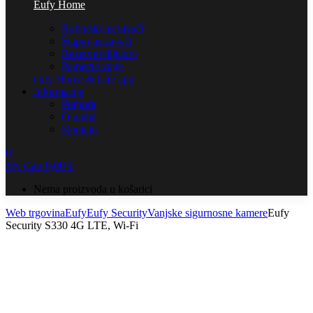
Eufy Home
Robotski usisavači
Štapni usisavači
Rezervni dijelovi
Pametne vage
eufy Home & Life app
Informacije
Potpora
O nama
Kontakt
0
My Cart
0,00
€
Nema proizvoda u košarici
Web trgovina
Eufy
Eufy Security
Vanjske sigurnosne kamere
Eufy
Security S330 4G LTE, Wi-Fi