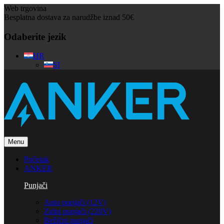
Web trgovina
Besplatna dostava za narudžbe iznad 50€
Odaberite jezik
HR
SI
Menu
Početak
ANKER
Punjači
Auto punjači (12V)
Zidni punjači (220V)
Bežični punjači