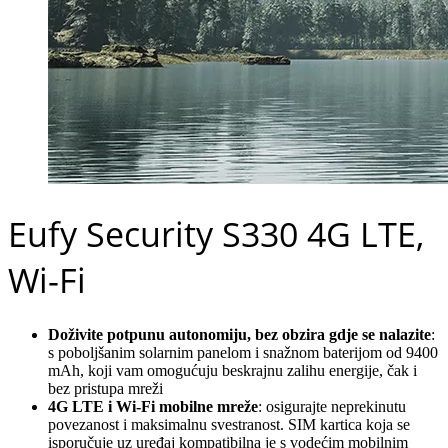
Eufy Security S330 4G LTE,
Wi-Fi
Doživite potpunu autonomiju, bez obzira gdje se nalazite
:
s poboljšanim solarnim panelom i snažnom baterijom od 9400
mAh, koji vam omogućuju beskrajnu zalihu energije, čak i
bez pristupa mreži
4G LTE i Wi-Fi mobilne mreže
: osigurajte neprekinutu
povezanost i maksimalnu svestranost. SIM kartica koja se
isporučuje uz uređaj kompatibilna je s vodećim mobilnim