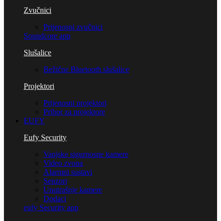
Zvučnici
Prijenosni zvučnici
Soundcore app
Slušalice
Bežične Bluetooth slušalice
Projektori
Prijenosni projektori
Pribor za projektore
EUFY
Eufy Security
Vanjske sigurnosne kamere
Video zvona
Alarmni sustavi
Senzori
Unutrašnje kamere
Dodaci
eufy Security app