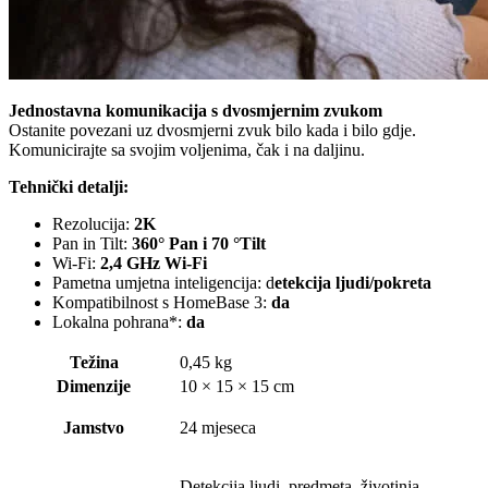
Jednostavna komunikacija s dvosmjernim zvukom
Ostanite povezani uz dvosmjerni zvuk bilo kada i bilo gdje.
Komunicirajte sa svojim voljenima, čak i na daljinu.
Tehnički detalji:
Rezolucija
:
2K
Pan in Tilt:
360° Pan i 70 °Tilt
Wi-Fi:
2,4 GHz Wi-Fi
Pametna umjetna inteligencija
: d
etekcija ljudi/pokreta
Kompatibilnost s HomeBase 3
:
da
Lokalna pohrana*
:
da
Težina
0,45 kg
Dimenzije
10 × 15 × 15 cm
Jamstvo
24 mjeseca
Detekcija ljudi, predmeta, životinja,