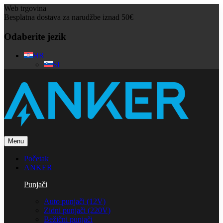
Web trgovina
Besplatna dostava za narudžbe iznad 50€
Odaberite jezik
HR
SI
Menu
Početak
ANKER
Punjači
Auto punjači (12V)
Zidni punjači (220V)
Bežični punjači