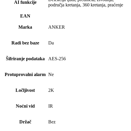
AI funkcije
područja kretanja, 360 kretanja, praćenje
EAN
Marka
ANKER
Radi bez baze
Da
Šifriranje podataka
AES-256
Protuprovalni alarm
Ne
Ločljivost
2K
Noćni vid
IR
Držač
Bez