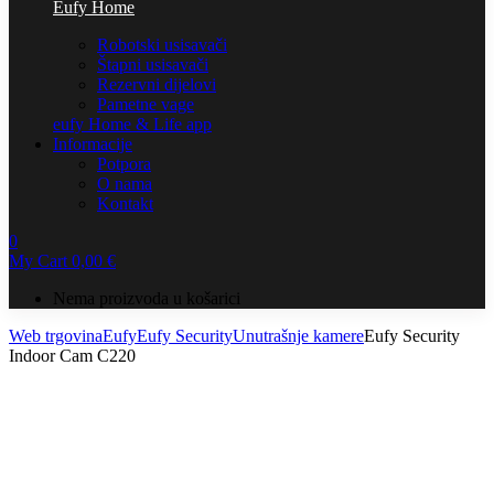
Eufy Home
Robotski usisavači
Štapni usisavači
Rezervni dijelovi
Pametne vage
eufy Home & Life app
Informacije
Potpora
O nama
Kontakt
0
My Cart
0,00
€
Nema proizvoda u košarici
Web trgovina
Eufy
Eufy Security
Unutrašnje kamere
Eufy Security
Indoor Cam C220