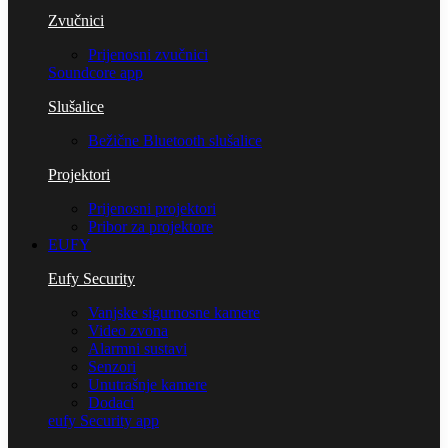
Zvučnici
Prijenosni zvučnici
Soundcore app
Slušalice
Bežične Bluetooth slušalice
Projektori
Prijenosni projektori
Pribor za projektore
EUFY
Eufy Security
Vanjske sigurnosne kamere
Video zvona
Alarmni sustavi
Senzori
Unutrašnje kamere
Dodaci
eufy Security app