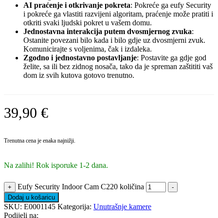
AI praćenje i otkrivanje pokreta
: Pokreće ga eufy Security
i pokreće ga vlastiti razvijeni algoritam, praćenje može pratiti i
otkriti svaki ljudski pokret u vašem domu.
Jednostavna interakcija putem dvosmjernog zvuka
:
Ostanite povezani bilo kada i bilo gdje uz dvosmjerni zvuk.
Komunicirajte s voljenima, čak i izdaleka.
Zgodno i jednostavno postavljanje
: Postavite ga gdje god
želite, sa ili bez zidnog nosača, tako da je spreman zaštititi vaš
dom iz svih kutova gotovo trenutno.
39,90
€
Trenutna cena je enaka najnižji.
Na zalihi! Rok isporuke 1-2 dana.
Eufy Security Indoor Cam C220 količina
+
-
Dodaj u košaricu
SKU:
E0001145
Kategorija:
Unutrašnje kamere
Podijeli na: