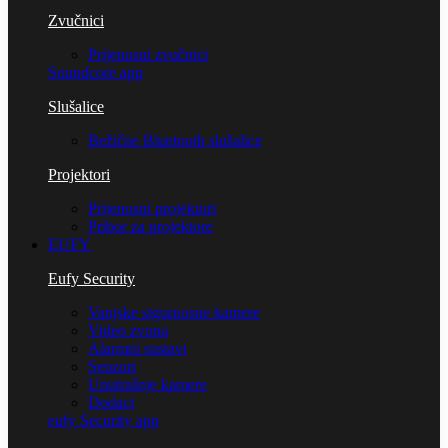
Zvučnici
Prijenosni zvučnici
Soundcore app
Slušalice
Bežične Bluetooth slušalice
Projektori
Prijenosni projektori
Pribor za projektore
EUFY
Eufy Security
Vanjske sigurnosne kamere
Video zvona
Alarmni sustavi
Senzori
Unutrašnje kamere
Dodaci
eufy Security app