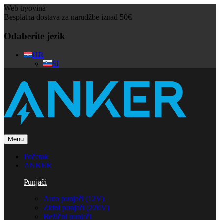
Web trgovina
Besplatna dostava za narudžbe iznad 50€
Odaberite jezik
HR
SI
Menu
Početak
ANKER
Punjači
Auto punjači (12V)
Zidni punjači (220V)
Bežični punjači