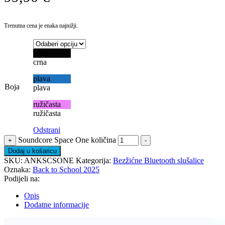
Trenutna cena je enaka najnižji.
crna
crna
plava
Boja
plava
ružičasta
ružičasta
Odstrani
Soundcore Space One količina
+
-
Dodaj u košaricu
SKU:
ANKSCSONE
Kategorija:
Bezžićne Bluetooth slušalice
Oznaka:
Back to School 2025
Podijeli na:
Opis
Dodatne informacije