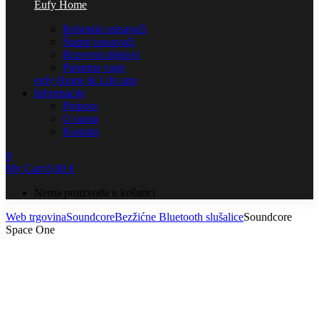
Eufy Home
Robotski usisavači
Štapni usisavači
Rezervni dijelovi
Pametne vage
eufy Home & Life app
Informacije
Potpora
O nama
Kontakt
0
My Cart
0,00
€
Nema proizvoda u košarici
Web trgovina
Soundcore
Bezžićne Bluetooth slušalice
Soundcore
Space One