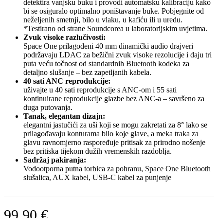
detektira vanjsku buku i provodi automatsku kalibraciju kako
bi se osiguralo optimalno poništavanje buke. Pobjegnite od
neželjenih smetnji, bilo u vlaku, u kafiću ili u uredu.
*Testirano od strane Soundcorea u laboratorijskim uvjetima.
Zvuk visoke razlučivosti:
Space One prilagođeni 40 mm dinamički audio drajveri
podržavaju LDAC za bežični zvuk visoke rezolucije i daju tri
puta veću točnost od standardnih Bluetooth kodeka za
detaljno slušanje – bez zapetljanih kabela.
40 sati ANC reprodukcije:
uživajte u 40 sati reprodukcije s ANC-om i 55 sati
kontinuirane reprodukcije glazbe bez ANC-a – savršeno za
duga putovanja.
Tanak, elegantan dizajn:
elegantni jastučići za uši koji se mogu zakretati za 8° lako se
prilagođavaju konturama bilo koje glave, a meka traka za
glavu ravnomjerno raspoređuje pritisak za prirodno nošenje
bez pritiska tijekom dužih vremenskih razdoblja.
Sadržaj pakiranja:
Vodootporna putna torbica za pohranu, Space One Bluetooth
slušalica, AUX kabel, USB-C kabel za punjenje
99,90
€