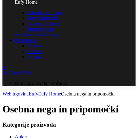
Eufy Home
Robotski usisavači
Štapni usisavači
Rezervni dijelovi
Pametne vage
eufy Home & Life app
Informacije
Potpora
O nama
Kontakt
0
My Cart
0,00
€
Nema proizvoda u košarici
Web trgovina
Eufy
Eufy Home
Osebna nega in pripomočki
Osebna nega in pripomočki
Kategorije proizvoda
Anker