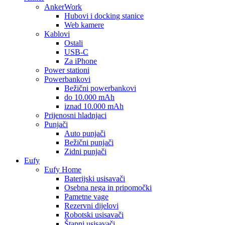
AnkerWork
Hubovi i docking stanice
Web kamere
Kablovi
Ostali
USB-C
Za iPhone
Power stationi
Powerbankovi
Bežični powerbankovi
do 10.000 mAh
iznad 10.000 mAh
Prijenosni hladnjaci
Punjači
Auto punjači
Bežični punjači
Zidni punjači
Eufy
Eufy Home
Baterijski usisavači
Osebna nega in pripomočki
Pametne vage
Rezervni dijelovi
Robotski usisavači
Štapni usisavači