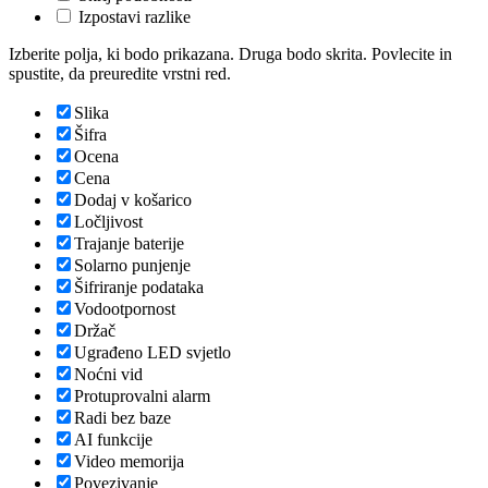
Izpostavi razlike
Izberite polja, ki bodo prikazana. Druga bodo skrita. Povlecite in
spustite, da preuredite vrstni red.
Slika
Šifra
Ocena
Cena
Dodaj v košarico
Ločljivost
Trajanje baterije
Solarno punjenje
Šifriranje podataka
Vodootpornost
Držač
Ugrađeno LED svjetlo
Noćni vid
Protuprovalni alarm
Radi bez baze
AI funkcije
Video memorija
Povezivanje