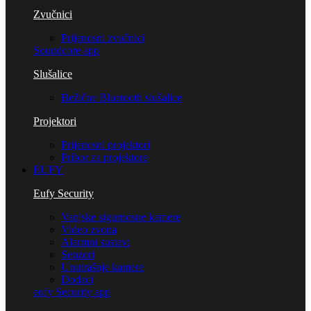
Zvučnici
Prijenosni zvučnici
Soundcore app
Slušalice
Bežične Bluetooth slušalice
Projektori
Prijenosni projektori
Pribor za projektore
EUFY
Eufy Security
Vanjske sigurnosne kamere
Video zvona
Alarmni sustavi
Senzori
Unutrašnje kamere
Dodaci
eufy Security app