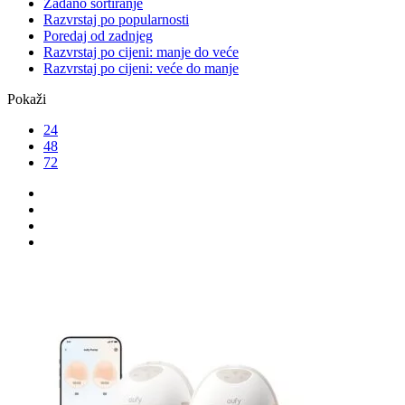
Zadano sortiranje
Razvrstaj po popularnosti
Poredaj od zadnjeg
Razvrstaj po cijeni: manje do veće
Razvrstaj po cijeni: veće do manje
Pokaži
24
48
72