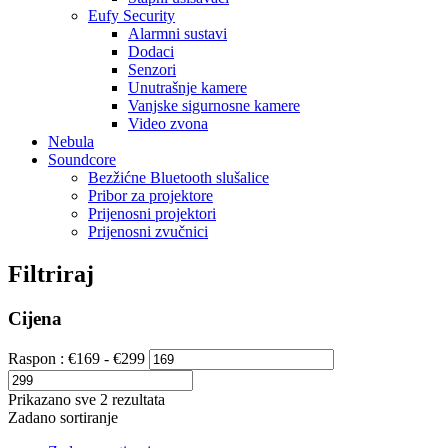
Eufy Security
Alarmni sustavi
Dodaci
Senzori
Unutrašnje kamere
Vanjske sigurnosne kamere
Video zvona
Nebula
Soundcore
Bezžićne Bluetooth slušalice
Pribor za projektore
Prijenosni projektori
Prijenosni zvučnici
Filtriraj
Cijena
Raspon :
€
169
- €
299
Prikazano sve 2 rezultata
Zadano sortiranje