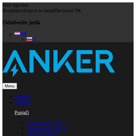
Web trgovina
Besplatna dostava za narudžbe iznad 50€
Odaberite jezik
HR
SI
Menu
Početak
ANKER
Punjači
Auto punjači (12V)
Zidni punjači (220V)
Bežični punjači