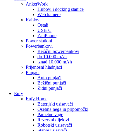
AnkerWork
Hubovi i docking stanice
Web kamere
Kablovi
Ostali
USB-C
Za iPhone
Power stationi
Powerbankovi
Bežični powerbankovi
do 10.000 mAh
iznad 10.000 mAh
Prijenosni hladnjaci
Punjači
Auto punjači
Bežični punjači
Zidni punjači
Eufy
Eufy Home
Baterijski usisavači
Osebna nega in pripomočki
Pametne vage
Rezervni dijelovi
Robotski usisavači
Štapni usisavači