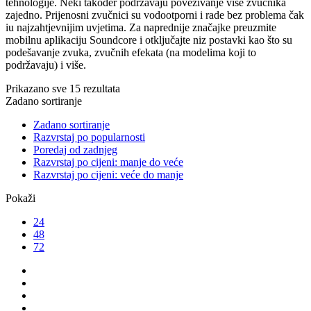
tehnologije. Neki također podržavaju povezivanje više zvučnika
zajedno. Prijenosni zvučnici su vodootporni i rade bez problema čak
iu najzahtjevnijim uvjetima. Za naprednije značajke preuzmite
mobilnu aplikaciju Soundcore i otključajte niz postavki kao što su
podešavanje zvuka, zvučnih efekata (na modelima koji to
podržavaju) i više.
Prikazano sve 15 rezultata
Zadano sortiranje
Zadano sortiranje
Razvrstaj po popularnosti
Poredaj od zadnjeg
Razvrstaj po cijeni: manje do veće
Razvrstaj po cijeni: veće do manje
Pokaži
24
48
72