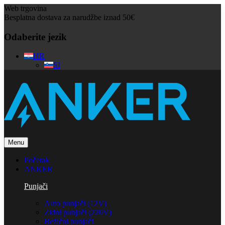
Web trgovina
Besplatna dostava za narudžbe iznad 50€
Odaberite jezik
HR
SI
Menu
Početak
ANKER
Punjači
Auto punjači (12V)
Zidni punjači (220V)
Bežični punjači