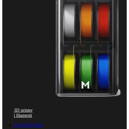
3D printer
i filamenti
SOUNDCORE