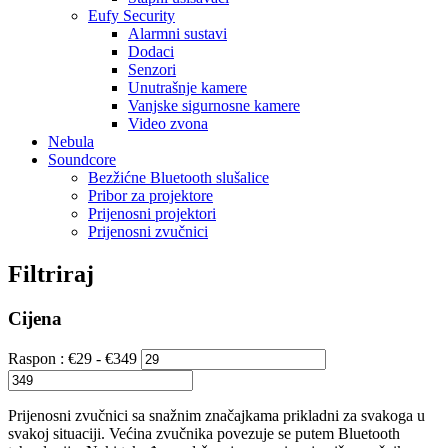
Eufy Security
Alarmni sustavi
Dodaci
Senzori
Unutrašnje kamere
Vanjske sigurnosne kamere
Video zvona
Nebula
Soundcore
Bezžićne Bluetooth slušalice
Pribor za projektore
Prijenosni projektori
Prijenosni zvučnici
Filtriraj
Cijena
Raspon :
€
29
- €
349
Prijenosni zvučnici sa snažnim značajkama prikladni za svakoga u
svakoj situaciji. Većina zvučnika povezuje se putem Bluetooth