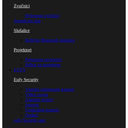
Zvučnici
Prijenosni zvučnici
Soundcore app
Slušalice
Bežične Bluetooth slušalice
Projektori
Prijenosni projektori
Pribor za projektore
EUFY
Eufy Security
Vanjske sigurnosne kamere
Video zvona
Alarmni sustavi
Senzori
Unutrašnje kamere
Dodaci
eufy Security app