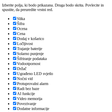
Izberite polja, ki bodo prikazana. Druga bodo skrita. Povlecite in
spustite, da preuredite vrstni red.
Slika
Šifra
Ocena
Cena
Dodaj v košarico
Ločljivost
Trajanje baterije
Solarno punjenje
Šifriranje podataka
Vodootpornost
Držač
Ugrađeno LED svjetlo
Noćni vid
Protuprovalni alarm
Radi bez baze
AI funkcije
Video memorija
Povezivanje
Dodatne informacije