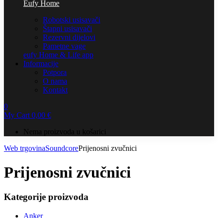
Eufy Home
Robotski usisavači
Štapni usisavači
Rezervni dijelovi
Pametne vage
eufy Home & Life app
Informacije
Potpora
O nama
Kontakt
0
My Cart
0,00
€
Nema proizvoda u košarici
Web trgovina
Soundcore
Prijenosni zvučnici
Prijenosni zvučnici
Kategorije proizvoda
Anker