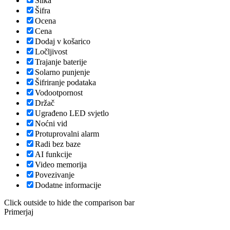
Slika
Šifra
Ocena
Cena
Dodaj v košarico
Ločljivost
Trajanje baterije
Solarno punjenje
Šifriranje podataka
Vodootpornost
Držač
Ugrađeno LED svjetlo
Noćni vid
Protuprovalni alarm
Radi bez baze
AI funkcije
Video memorija
Povezivanje
Dodatne informacije
Click outside to hide the comparison bar
Primerjaj