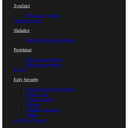
Zvučnici
Prijenosni zvučnici
Soundcore app
Slušalice
Bežične Bluetooth slušalice
Projektori
Prijenosni projektori
Pribor za projektore
EUFY
Eufy Security
Vanjske sigurnosne kamere
Video zvona
Alarmni sustavi
Senzori
Unutrašnje kamere
Dodaci
eufy Security app