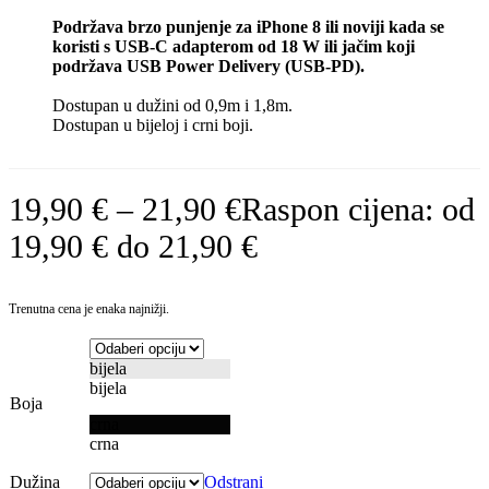
Podržava brzo punjenje za iPhone 8 ili noviji kada se
koristi s USB-C adapterom od 18 W ili jačim koji
podržava USB Power Delivery (USB-PD).
Dostupan u dužini od 0,9m i 1,8m.
Dostupan u bijeloj i crni boji.
19,90
€
–
21,90
€
Raspon cijena: od
19,90 € do 21,90 €
Trenutna cena je enaka najnižji.
bijela
bijela
Boja
crna
crna
Dužina
Odstrani