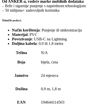
Od ANKER-a, vodeće marke mobilnih dodataka
– Brže i sigurnije punjenje s naprednom tehnologijom
– 50 milijuna+ zadovoljnih korisnika
Tehnički podaci:
Način korištenja
:
Punjenje ili sinkronizacija
Materijal
: PVC
Povezivanje
: USB-C na Lightning
Duljina kabela
: 0,9 ili 1.8 metra
Težina
N/A
Boja
bijela, crna
Jamstvo
24 mjeseca
Dužina
0,9 m, 1,8 m
EAN
194644114503