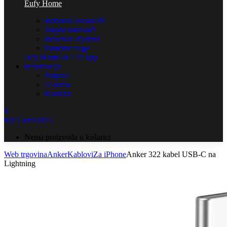
Eufy Home
Robotski usisavači
Štapni usisavači
Rezervni dijelovi
Pametne vage
eufy Home & Life app
Informacije
Potpora
O nama
Kontakt
0
My Cart
0,00
€
Nema proizvoda u košarici
Web trgovina
Anker
Kablovi
Za iPhone
Anker 322 kabel USB-C na
Lightning