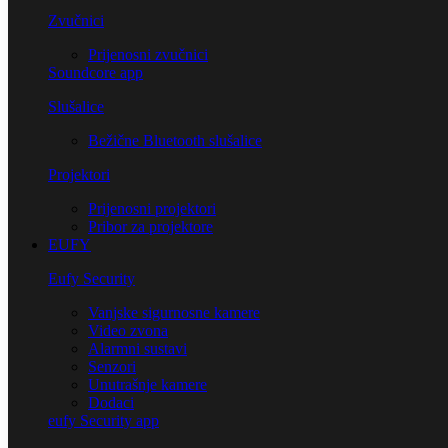
Zvučnici
Prijenosni zvučnici
Soundcore app
Slušalice
Bežične Bluetooth slušalice
Projektori
Prijenosni projektori
Pribor za projektore
EUFY
Eufy Security
Vanjske sigurnosne kamere
Video zvona
Alarmni sustavi
Senzori
Unutrašnje kamere
Dodaci
eufy Security app