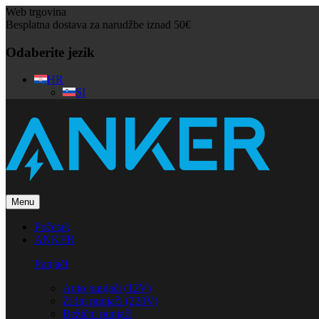
Web trgovina
Besplatna dostava za narudžbe iznad 50€
Odaberite jezik
HR
SI
Menu
Početak
ANKER
Punjači
Auto punjači (12V)
Zidni punjači (220V)
Bežični punjači