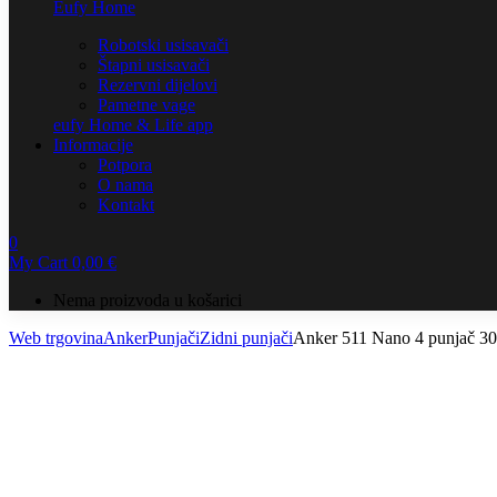
Eufy Home
Robotski usisavači
Štapni usisavači
Rezervni dijelovi
Pametne vage
eufy Home & Life app
Informacije
Potpora
O nama
Kontakt
0
My Cart
0,00
€
Nema proizvoda u košarici
Web trgovina
Anker
Punjači
Zidni punjači
Anker 511 Nano 4 punjač 