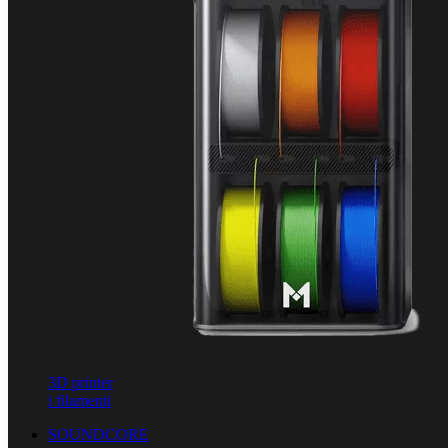
3D printer
i filamenti
SOUNDCORE