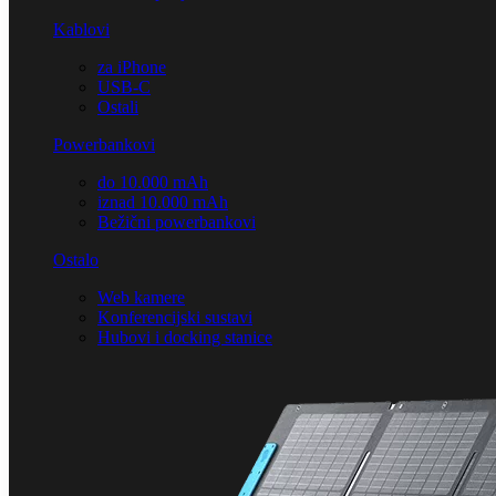
Kablovi
za iPhone
USB-C
Ostali
Powerbankovi
do 10.000 mAh
iznad 10.000 mAh
Bežični powerbankovi
Ostalo
Web kamere
Konferencijski sustavi
Hubovi i docking stanice