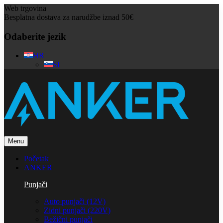
Web trgovina
Besplatna dostava za narudžbe iznad 50€
Odaberite jezik
HR
SI
Menu
Početak
ANKER
Punjači
Auto punjači (12V)
Zidni punjači (220V)
Bežični punjači