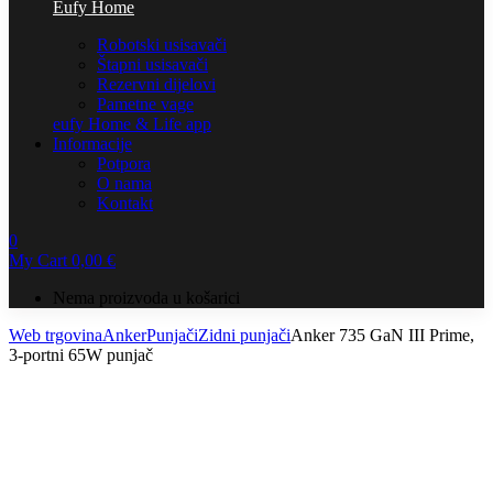
Eufy Home
Robotski usisavači
Štapni usisavači
Rezervni dijelovi
Pametne vage
eufy Home & Life app
Informacije
Potpora
O nama
Kontakt
0
My Cart
0,00
€
Nema proizvoda u košarici
Web trgovina
Anker
Punjači
Zidni punjači
Anker 735 GaN III Prime,
3-portni 65W punjač