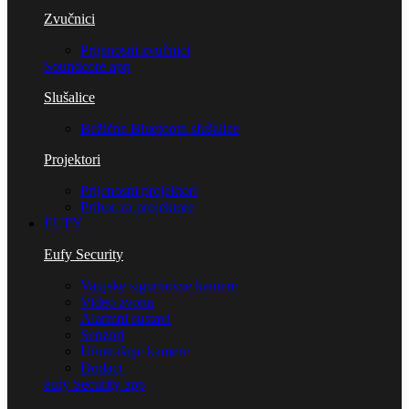
Zvučnici
Prijenosni zvučnici
Soundcore app
Slušalice
Bežične Bluetooth slušalice
Projektori
Prijenosni projektori
Pribor za projektore
EUFY
Eufy Security
Vanjske sigurnosne kamere
Video zvona
Alarmni sustavi
Senzori
Unutrašnje kamere
Dodaci
eufy Security app