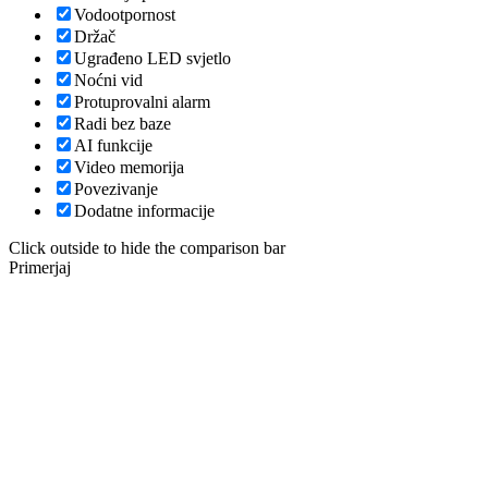
Vodootpornost
Držač
Ugrađeno LED svjetlo
Noćni vid
Protuprovalni alarm
Radi bez baze
AI funkcije
Video memorija
Povezivanje
Dodatne informacije
Click outside to hide the comparison bar
Primerjaj