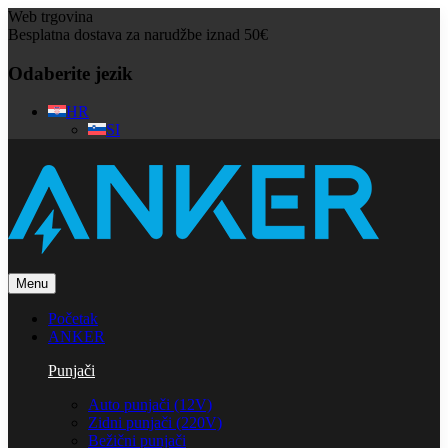
Web trgovina
Besplatna dostava za narudžbe iznad 50€
Odaberite jezik
HR
SI
Menu
Početak
ANKER
Punjači
Auto punjači (12V)
Zidni punjači (220V)
Bežični punjači