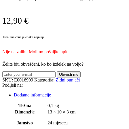
12,90
€
Trenutna cena je enaka najnižji.
Nije na zalihi. Molimo pošaljite upit.
Želite biti obveščeni, ko bo izdelek na voljo?
Obvesti me
SKU:
E0016909
Kategorija:
Zidni punjači
Podijeli na:
Dodatne informacije
Težina
0,1 kg
Dimenzije
13 × 10 × 3 cm
Jamstvo
24 mjeseca