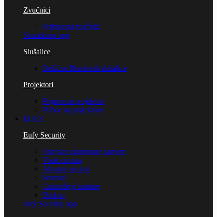
Zvučnici
Prijenosni zvučnici
Soundcore app
Slušalice
Bežične Bluetooth slušalice
Projektori
Prijenosni projektori
Pribor za projektore
EUFY
Eufy Security
Vanjske sigurnosne kamere
Video zvona
Alarmni sustavi
Senzori
Unutrašnje kamere
Dodaci
eufy Security app