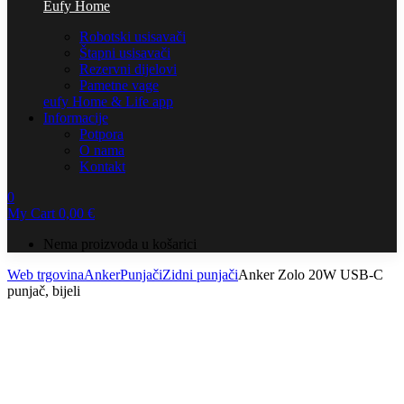
Eufy Home
Robotski usisavači
Štapni usisavači
Rezervni dijelovi
Pametne vage
eufy Home & Life app
Informacije
Potpora
O nama
Kontakt
0
My Cart
0,00
€
Nema proizvoda u košarici
Web trgovina
Anker
Punjači
Zidni punjači
Anker Zolo 20W USB-C
punjač, bijeli