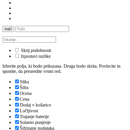
traži
Skrij podobnosti
Izpostavi razlike
Izberite polja, ki bodo prikazana. Druga bodo skrita. Povlecite in
spustite, da preuredite vrstni red.
Slika
Šifra
Ocena
Cena
Dodaj v košarico
Ločljivost
Trajanje baterije
Solarno punjenje
Šifriranje podataka