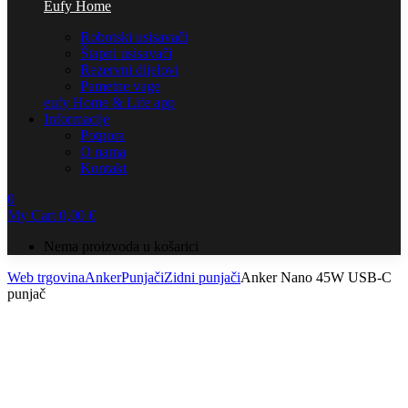
Eufy Home
Robotski usisavači
Štapni usisavači
Rezervni dijelovi
Pametne vage
eufy Home & Life app
Informacije
Potpora
O nama
Kontakt
0
My Cart
0,00
€
Nema proizvoda u košarici
Web trgovina
Anker
Punjači
Zidni punjači
Anker Nano 45W USB-C
punjač