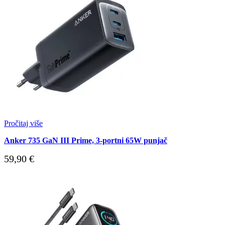
Pročitaj više
Anker 735 GaN III Prime, 3-portni 65W punjač
59,90
€