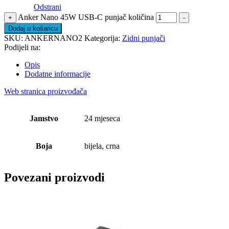
Odstrani
Anker Nano 45W USB-C punjač količina
+
-
Dodaj u košaricu
SKU:
ANKERNANO2
Kategorija:
Zidni punjači
Podijeli na:
Opis
Dodatne informacije
Web stranica proizvođača
Jamstvo
24 mjeseca
Boja
bijela, crna
Povezani proizvodi