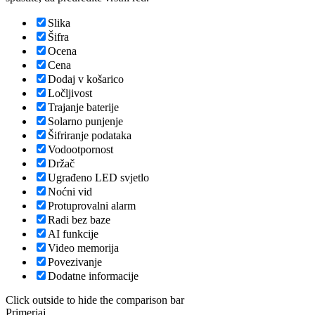
Slika
Šifra
Ocena
Cena
Dodaj v košarico
Ločljivost
Trajanje baterije
Solarno punjenje
Šifriranje podataka
Vodootpornost
Držač
Ugrađeno LED svjetlo
Noćni vid
Protuprovalni alarm
Radi bez baze
AI funkcije
Video memorija
Povezivanje
Dodatne informacije
Click outside to hide the comparison bar
Primerjaj