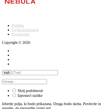
Podrška
Uvjeti poslovanja
Povrat robe
Copyright © 2026
traži
Skrij podobnosti
Izpostavi razlike
Izberite polja, ki bodo prikazana. Druga bodo skrita. Povlecite in
spustite, da preuredite vrstni red.