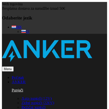
Web trgovina
Besplatna dostava za narudžbe iznad 50€
Odaberite jezik
HR
SI
Menu
Početak
ANKER
Punjači
Auto punjači (12V)
Zidni punjači (220V)
Bežični punjači