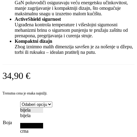
GaN poluvodiči osiguravaju veću energetsku učinkovitost,
manje zagrijavanje i kompaktniji dizajn, što omogućuje
maksimalnu snagu u izuzetno malom kućištu.
ActiveShield sigurnost
Ugrađena kontrola temperature i višeslojni sigurnosni
mehanizmi brinu o sigurnom punjenju te pružaju zaštitu od
prenapona, pregrijavanja i curenja struje.
Kompaktni dizajn
Zbog iznimno malih dimenzija savršen je za nošenje u džepu,
torbi ili ruksaku – idealan pratitelj na putu.
34,90
€
Trenutna cena je enaka najnižji.
bijela
bijela
Boja
crna
crna