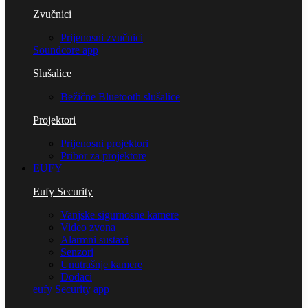
Zvučnici
Prijenosni zvučnici
Soundcore app
Slušalice
Bežične Bluetooth slušalice
Projektori
Prijenosni projektori
Pribor za projektore
EUFY
Eufy Security
Vanjske sigurnosne kamere
Video zvona
Alarmni sustavi
Senzori
Unutrašnje kamere
Dodaci
eufy Security app