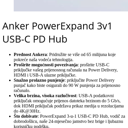
Anker PowerExpand 3v1
USB-C PD Hub
Prednost Ankera
: Pridružite se više od 65 milijuna koje
pokreće naša vodeća tehnologija.
Proširite mogućnosti povezivanja
: proširite USB-C
priključke vašeg prijenosnog računala na Power Delivery,
HDMI i USB-A ulazne priključke.
Snažno prolazno punjenje
: priključite Power Delivery
punjač kako biste osigurali do 90 W punjenja za prijenosno
računalo.
Velika brzina, visoka razlučivost
: USB-A podatkovni
priključak omogućuje prijenos datoteka brzinom do 5 Gb/s,
dok HDMI priključak podržava prikaz medija u rezolucijama
do 4K@30Hz.
Što dobivate
: PowerExpand 3-u-1 USB-C PD Hub, vodič za
dobrodošlicu, naše 24-mjesečno jamstvo bez brige i ljubaznu
korisničku podršku.