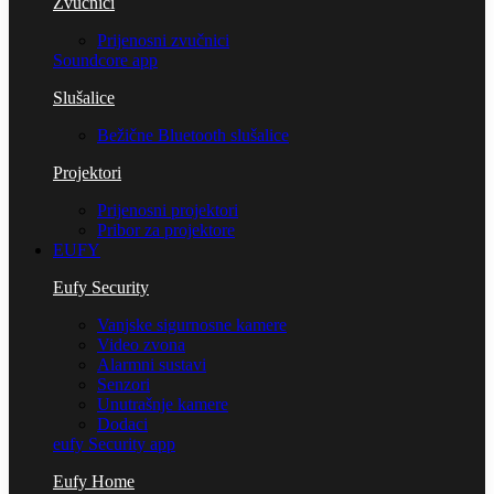
Zvučnici
Prijenosni zvučnici
Soundcore app
Slušalice
Bežične Bluetooth slušalice
Projektori
Prijenosni projektori
Pribor za projektore
EUFY
Eufy Security
Vanjske sigurnosne kamere
Video zvona
Alarmni sustavi
Senzori
Unutrašnje kamere
Dodaci
eufy Security app
Eufy Home