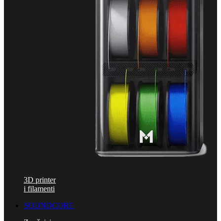
3D printer
i filamenti
SOUNDCORE