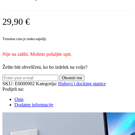
29,90
€
Trenutna cena je enaka najnižji.
Nije na zalihi. Molimo pošaljite upit.
Želite biti obveščeni, ko bo izdelek na voljo?
Obvesti me
SKU:
E0000902
Kategorija:
Hubovi i docking stanice
Podijeli na:
Opis
Dodatne informacije