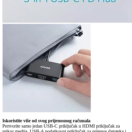
Iskoristite više od svog prijenosnog računala
Pretvorite samo jedan USB-C priključak u HDMI priključak za
prikaz medija, USB-A podatkovni priključak za prijenos datoteka i