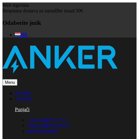
Web trgovina
Besplatna dostava za narudžbe iznad 50€
Odaberite jezik
HR
Menu
Početak
ANKER
Punjači
Auto punjači (12V)
Zidni punjači (220V)
Bežični punjači