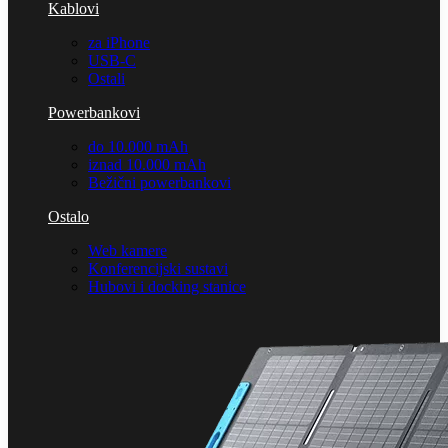
Kablovi
za iPhone
USB-C
Ostali
Powerbankovi
do 10.000 mAh
iznad 10.000 mAh
Bežični powerbankovi
Ostalo
Web kamere
Konferencijski sustavi
Hubovi i docking stanice