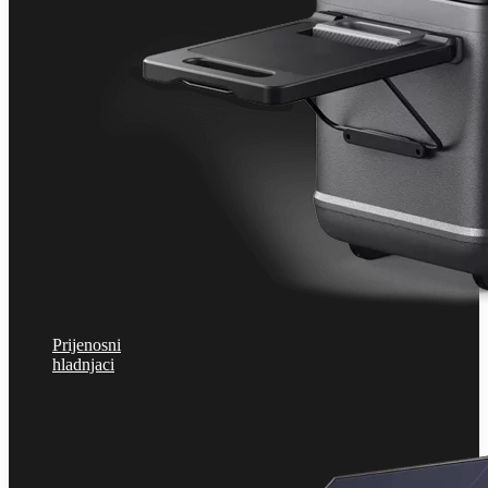
Prijenosni
hladnjaci