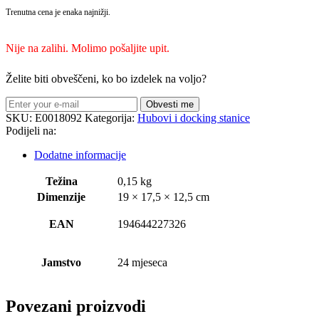
Trenutna cena je enaka najnižji.
Nije na zalihi. Molimo pošaljite upit.
Želite biti obveščeni, ko bo izdelek na voljo?
Obvesti me
SKU:
E0018092
Kategorija:
Hubovi i docking stanice
Podijeli na:
Dodatne informacije
Težina
0,15 kg
Dimenzije
19 × 17,5 × 12,5 cm
EAN
194644227326
Jamstvo
24 mjeseca
Povezani proizvodi