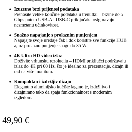
Izuzetno brzi prijenosi podataka
Prenosite velike količine podataka u trenutku – brzine do 5
Gbps putem USB-A i USB-C priključaka osiguravaju
nesmetanu učinkovitost.
Snažno napajanje s prolaznim punjenjem
Napajajte svoje uređaje čak i dok koristite sve funkcije HUB-
a, uz prolazno punjenje snage do 85 W.
4K Ultra HD video izlaz
Doživite vrhunsku rezoluciju – HDMI priključci podržavaju
izlaz do 4K pri 60 Hz, što je idealno za prezentacije, dizajn ili
rad na više monitora.
Kompaktan i izdržljiv dizajn
Elegantno aluminijsko kućište lagano je, izdržljivo i
dizajnirano tako da spaja funkcionalnost s modernim
izgledom.
49,90
€