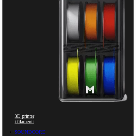
3D printer
i filamenti
SOUNDCORE