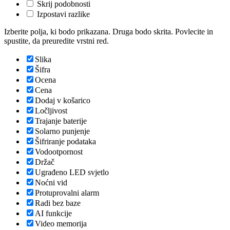
Skrij podobnosti
Izpostavi razlike
Izberite polja, ki bodo prikazana. Druga bodo skrita. Povlecite in
spustite, da preuredite vrstni red.
Slika
Šifra
Ocena
Cena
Dodaj v košarico
Ločljivost
Trajanje baterije
Solarno punjenje
Šifriranje podataka
Vodootpornost
Držač
Ugrađeno LED svjetlo
Noćni vid
Protuprovalni alarm
Radi bez baze
AI funkcije
Video memorija