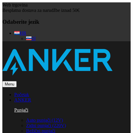
Web trgovina
Besplatna dostava za narudžbe iznad 50€
Odaberite jezik
HR
SI
Menu
Početak
ANKER
Punjači
Auto punjači (12V)
Zidni punjači (220V)
Bežični punjači