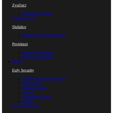
Zvučnici
Prijenosni zvučnici
Soundcore app
Slušalice
Bežične Bluetooth slušalice
Projektori
Prijenosni projektori
Pribor za projektore
EUFY
Eufy Security
Vanjske sigurnosne kamere
Video zvona
Alarmni sustavi
Senzori
Unutrašnje kamere
Dodaci
eufy Security app