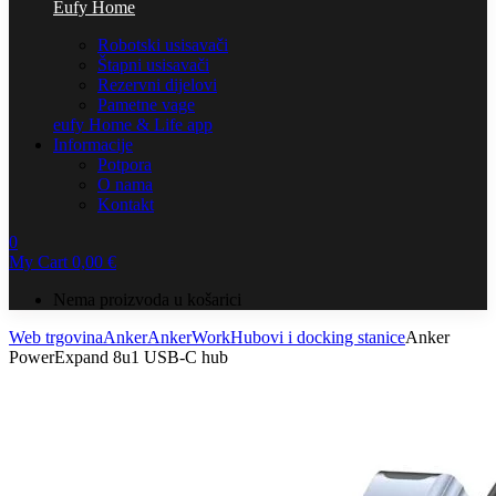
Eufy Home
Robotski usisavači
Štapni usisavači
Rezervni dijelovi
Pametne vage
eufy Home & Life app
Informacije
Potpora
O nama
Kontakt
0
My Cart
0,00
€
Nema proizvoda u košarici
Web trgovina
Anker
AnkerWork
Hubovi i docking stanice
Anker
PowerExpand 8u1 USB-C hub