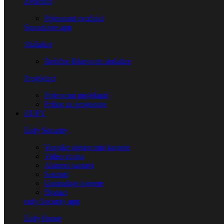
Zvučnici
Prijenosni zvučnici
Soundcore app
Slušalice
Bežične Bluetooth slušalice
Projektori
Prijenosni projektori
Pribor za projektore
EUFY
Eufy Security
Vanjske sigurnosne kamere
Video zvona
Alarmni sustavi
Senzori
Unutrašnje kamere
Dodaci
eufy Security app
Eufy Home