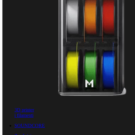
3D printer
i filamenti
SOUNDCORE