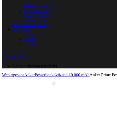
Robotski usisavači
Štapni usisavači
Rezervni dijelovi
Pametne vage
eufy Home & Life app
Informacije
Potpora
O nama
Kontakt
0
My Cart
0,00
€
Nema proizvoda u košarici
Web trgovina
Anker
Powerbankovi
iznad 10.000 mAh
Anker Prime P