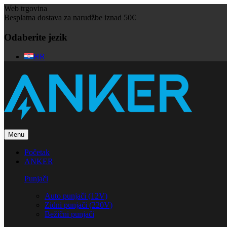
Web trgovina
Besplatna dostava za narudžbe iznad 50€
Odaberite jezik
HR
Menu
Početak
ANKER
Punjači
Auto punjači (12V)
Zidni punjači (220V)
Bežični punjači