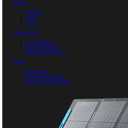
Kablovi
za iPhone
USB-C
Ostali
Powerbankovi
do 10.000 mAh
iznad 10.000 mAh
Bežični powerbankovi
Ostalo
Web kamere
Konferencijski sustavi
Hubovi i docking stanice