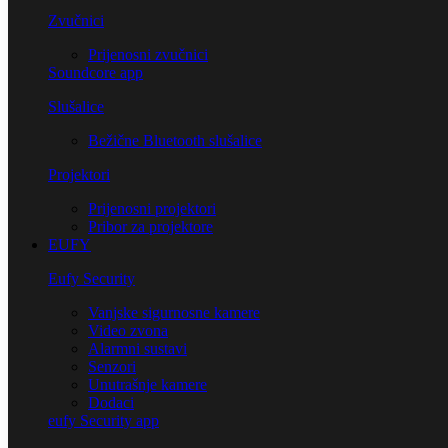
Zvučnici
Prijenosni zvučnici
Soundcore app
Slušalice
Bežične Bluetooth slušalice
Projektori
Prijenosni projektori
Pribor za projektore
EUFY
Eufy Security
Vanjske sigurnosne kamere
Video zvona
Alarmni sustavi
Senzori
Unutrašnje kamere
Dodaci
eufy Security app