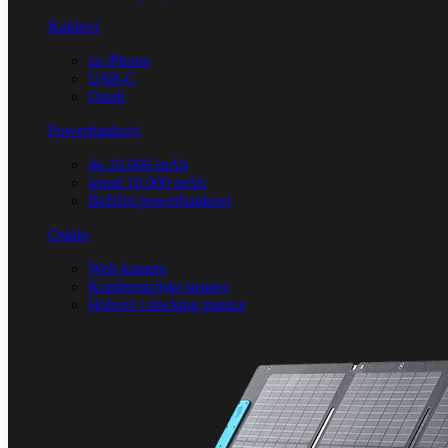
Kablovi
za iPhone
USB-C
Ostali
Powerbankovi
do 10.000 mAh
iznad 10.000 mAh
Bežični powerbankovi
Ostalo
Web kamere
Konferencijski sustavi
Hubovi i docking stanice