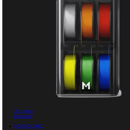
3D printer
i filamenti
SOUNDCORE