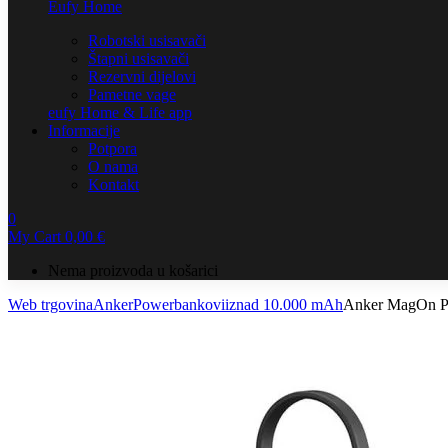
Eufy Home
Robotski usisavači
Štapni usisavači
Rezervni dijelovi
Pametne vage
eufy Home & Life app
Informacije
Potpora
O nama
Kontakt
0
My Cart
0,00
€
Nema proizvoda u košarici
Web trgovina
Anker
Powerbankovi
iznad 10.000 mAh
Anker MagOn P