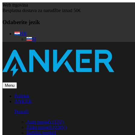
Web trgovina
Besplatna dostava za narudžbe iznad 50€
Odaberite jezik
HR
SI
Menu
Početak
ANKER
Punjači
Auto punjači (12V)
Zidni punjači (220V)
Bežični punjači