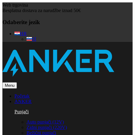
Web trgovina
Besplatna dostava za narudžbe iznad 50€
Odaberite jezik
HR
SI
Menu
Početak
ANKER
Punjači
Auto punjači (12V)
Zidni punjači (220V)
Bežični punjači