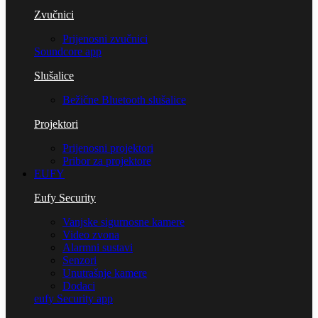
Zvučnici
Prijenosni zvučnici
Soundcore app
Slušalice
Bežične Bluetooth slušalice
Projektori
Prijenosni projektori
Pribor za projektore
EUFY
Eufy Security
Vanjske sigurnosne kamere
Video zvona
Alarmni sustavi
Senzori
Unutrašnje kamere
Dodaci
eufy Security app