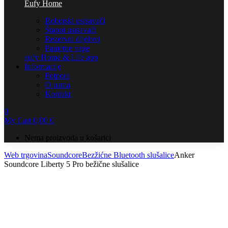
Eufy Home
Robotski usisavači
Štapni usisavači
Rezervni dijelovi
Pametne vage
eufy Home & Life app
Informacije
Potpora
O nama
Kontakt
0
My Cart
0,00
€
Nema proizvoda u košarici
Web trgovina
Soundcore
Bezžićne Bluetooth slušalice
Anker
Soundcore Liberty 5 Pro bežične slušalice