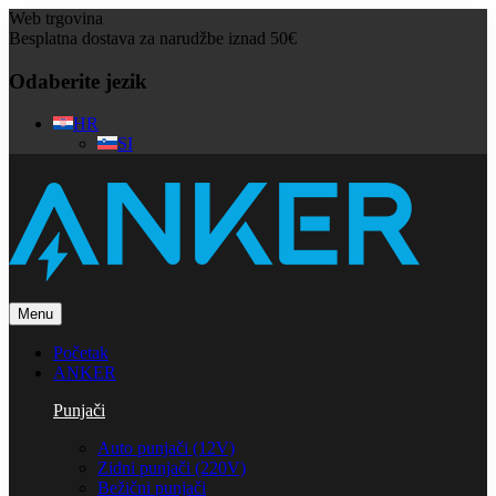
Web trgovina
Besplatna dostava za narudžbe iznad 50€
Odaberite jezik
HR
SI
Menu
Početak
ANKER
Punjači
Auto punjači (12V)
Zidni punjači (220V)
Bežični punjači