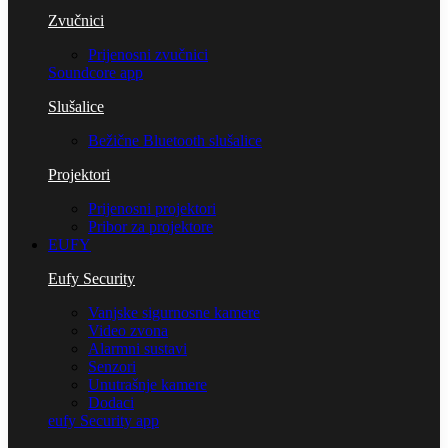
Zvučnici
Prijenosni zvučnici
Soundcore app
Slušalice
Bežične Bluetooth slušalice
Projektori
Prijenosni projektori
Pribor za projektore
EUFY
Eufy Security
Vanjske sigurnosne kamere
Video zvona
Alarmni sustavi
Senzori
Unutrašnje kamere
Dodaci
eufy Security app