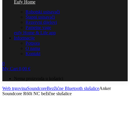
Eufy Home
Robotski usisavači
Štapni usisavači
Rezervni dijelovi
Pametne vage
eufy Home & Life app
Informacije
Potpora
O nama
Kontakt
0
My Cart
0,00
€
Nema proizvoda u košarici
Web trgovina
Soundcore
Bezžićne Bluetooth slušalice
Anker
Soundcore R60i NC bežične slušalice