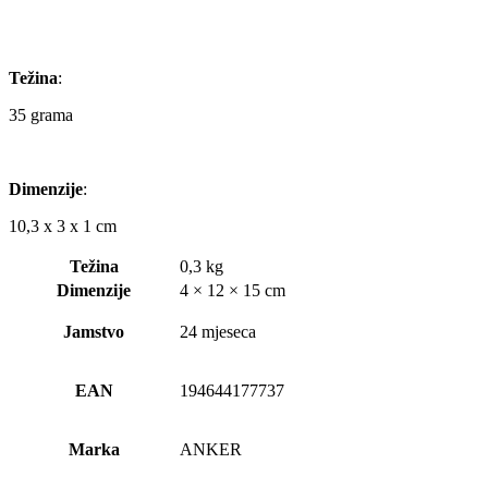
Težina
:
35 grama
Dimenzije
:
10,3 x 3 x 1 cm
Težina
0,3 kg
Dimenzije
4 × 12 × 15 cm
Jamstvo
24 mjeseca
EAN
194644177737
Marka
ANKER