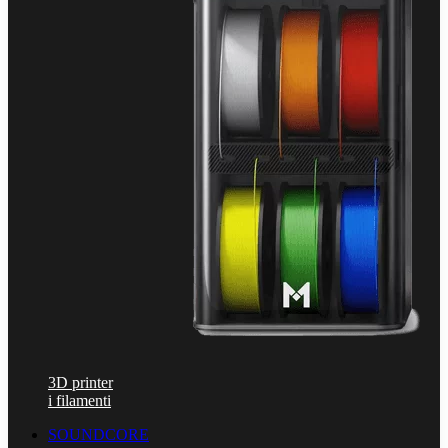
3D printer
i filamenti
SOUNDCORE