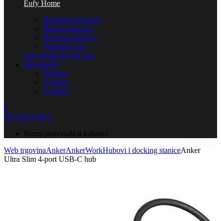
Eufy Home
Robotski usisavači
Štapni usisavači
Rezervni dijelovi
Pametne vage
eufy Home & Life app
Informacije
Potpora
O nama
Kontakt
0
My Cart
0,00
€
Nema proizvoda u košarici
Web trgovina
Anker
AnkerWork
Hubovi i docking stanice
Anker
Ultra Slim 4-port USB-C hub