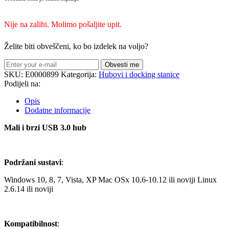
Nije na zalihi. Molimo pošaljite upit.
Želite biti obveščeni, ko bo izdelek na voljo?
Obvesti me
SKU:
E0000899
Kategorija:
Hubovi i docking stanice
Podijeli na:
Opis
Dodatne informacije
Mali i brzi USB 3.0 hub
Podržani
sustavi
:
Windows 10, 8, 7, Vista, XP Mac OSx 10.6-10.12 ili noviji Linux
2.6.14 ili noviji
Kompatibilnost
: