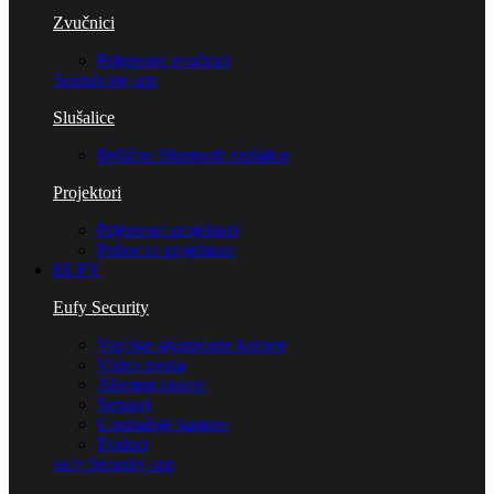
Zvučnici
Prijenosni zvučnici
Soundcore app
Slušalice
Bežične Bluetooth slušalice
Projektori
Prijenosni projektori
Pribor za projektore
EUFY
Eufy Security
Vanjske sigurnosne kamere
Video zvona
Alarmni sustavi
Senzori
Unutrašnje kamere
Dodaci
eufy Security app