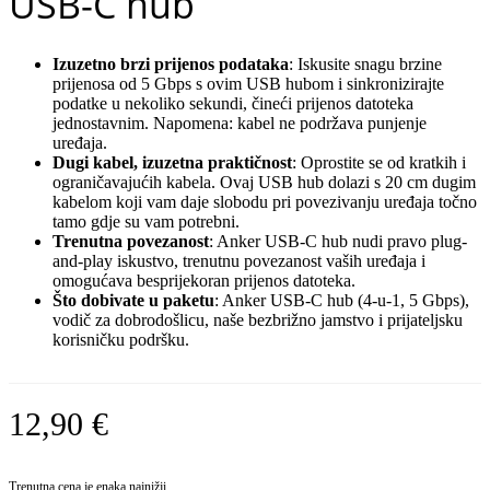
USB-C hub
Izuzetno brzi prijenos podataka
: Iskusite snagu brzine
prijenosa od 5 Gbps s ovim USB hubom i sinkronizirajte
podatke u nekoliko sekundi, čineći prijenos datoteka
jednostavnim. Napomena: kabel ne podržava punjenje
uređaja.
Dugi kabel, izuzetna praktičnost
: Oprostite se od kratkih i
ograničavajućih kabela. Ovaj USB hub dolazi s 20 cm dugim
kabelom koji vam daje slobodu pri povezivanju uređaja točno
tamo gdje su vam potrebni.
Trenutna povezanost
: Anker USB-C hub nudi pravo plug-
and-play iskustvo, trenutnu povezanost vaših uređaja i
omogućava besprijekoran prijenos datoteka.
Što dobivate u paketu
: Anker USB-C hub (4-u-1, 5 Gbps),
vodič za dobrodošlicu, naše bezbrižno jamstvo i prijateljsku
korisničku podršku.
12,90
€
Trenutna cena je enaka najnižji.