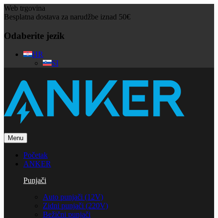
Web trgovina
Besplatna dostava za narudžbe iznad 50€
Odaberite jezik
HR
SI
Menu
Početak
ANKER
Punjači
Auto punjači (12V)
Zidni punjači (220V)
Bežični punjači