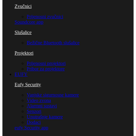
Zvučnici
Prijenosni zvučnici
Soundcore app
Slušalice
Bežične Bluetooth slušalice
Projektori
Prijenosni projektori
Pribor za projektore
EUFY
Eufy Security
Vanjske sigurnosne kamere
Video zvona
Alarmni sustavi
Senzori
Unutrašnje kamere
Dodaci
eufy Security app