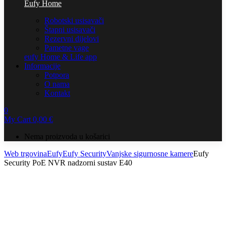
Eufy Home
Robotski usisavači
Štapni usisavači
Rezervni dijelovi
Pametne vage
eufy Home & Life app
Informacije
Potpora
O nama
Kontakt
0
My Cart
0,00
€
Nema proizvoda u košarici
Web trgovina
Eufy
Eufy Security
Vanjske sigurnosne kamere
Eufy
Security PoE NVR nadzorni sustav E40