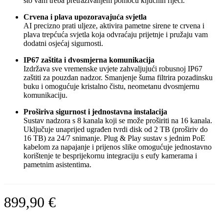
što vam treba pretraživanjem pomoću ključnih riječi.
Crvena i plava upozoravajuća svjetla
AI precizno prati uljeze, aktivira pametne sirene te crvena i
plava trepćuća svjetla koja odvraćaju prijetnje i pružaju vam
dodatni osjećaj sigurnosti.
IP67 zaštita i dvosmjerna komunikacija
Izdržava sve vremenske uvjete zahvaljujući robusnoj IP67
zaštiti za pouzdan nadzor. Smanjenje šuma filtrira pozadinsku
buku i omogućuje kristalno čistu, neometanu dvosmjernu
komunikaciju.
Proširiva sigurnost i jednostavna instalacija
Sustav nadzora s 8 kanala koji se može proširiti na 16 kanala.
Uključuje unaprijed ugrađen tvrdi disk od 2 TB (proširiv do
16 TB) za 24/7 snimanje. Plug & Play sustav s jednim PoE
kabelom za napajanje i prijenos slike omogućuje jednostavno
korištenje te besprijekornu integraciju s eufy kamerama i
pametnim asistentima.
899,90
€