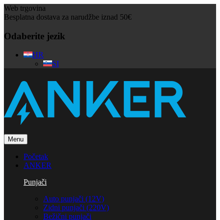
Web trgovina
Besplatna dostava za narudžbe iznad 50€
Odaberite jezik
HR
SI
Menu
Početak
ANKER
Punjači
Auto punjači (12V)
Zidni punjači (220V)
Bežični punjači