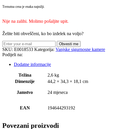
Trenutna cena je enaka najnižji.
Nije na zalihi. Molimo pošaljite upit.
Želite biti obveščeni, ko bo izdelek na voljo?
Obvesti me
SKU:
E0018533
Kategorija:
Vanjske sigurnosne kamere
Podijeli na:
Dodatne informacije
Težina
2,6 kg
Dimenzije
44,2 × 34,3 × 18,1 cm
Jamstvo
24 mjeseca
EAN
194644293192
Povezani proizvodi