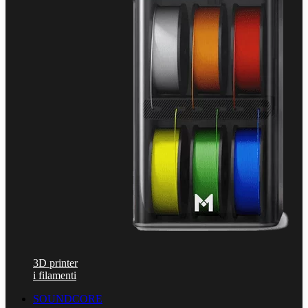
3D printer
i filamenti
SOUNDCORE