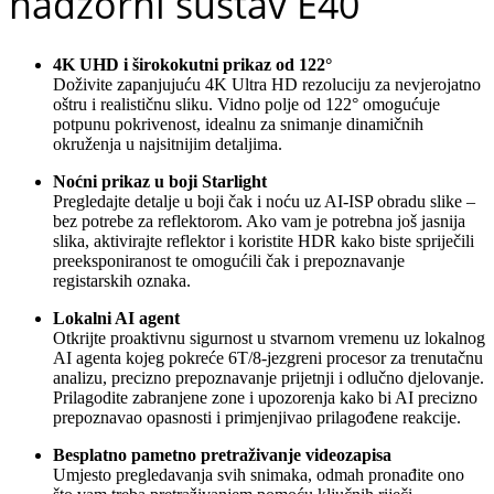
nadzorni sustav E40
4K UHD i širokokutni prikaz od 122°
Doživite zapanjujuću 4K Ultra HD rezoluciju za nevjerojatno
oštru i realističnu sliku. Vidno polje od 122° omogućuje
potpunu pokrivenost, idealnu za snimanje dinamičnih
okruženja u najsitnijim detaljima.
Noćni prikaz u boji Starlight
Pregledajte detalje u boji čak i noću uz AI-ISP obradu slike –
bez potrebe za reflektorom. Ako vam je potrebna još jasnija
slika, aktivirajte reflektor i koristite HDR kako biste spriječili
preeksponiranost te omogućili čak i prepoznavanje
registarskih oznaka.
Lokalni AI agent
Otkrijte proaktivnu sigurnost u stvarnom vremenu uz lokalnog
AI agenta kojeg pokreće 6T/8-jezgreni procesor za trenutačnu
analizu, precizno prepoznavanje prijetnji i odlučno djelovanje.
Prilagodite zabranjene zone i upozorenja kako bi AI precizno
prepoznavao opasnosti i primjenjivao prilagođene reakcije.
Besplatno pametno pretraživanje videozapisa
Umjesto pregledavanja svih snimaka, odmah pronađite ono