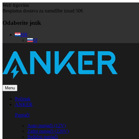
Web trgovina
Besplatna dostava za narudžbe iznad 50€
Odaberite jezik
HR
SI
Menu
Početak
ANKER
Punjači
Auto punjači (12V)
Zidni punjači (220V)
Bežični punjači