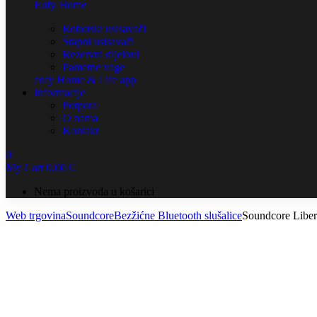
Eufy Home
Robotski usisavači
Štapni usisavači
Rezervni dijelovi
Pametne vage
eufy Home & Life app
Informacije
Potpora
O nama
Kontakt
0
My Cart
0,00
€
Nema proizvoda u košarici
Web trgovina
Soundcore
Bezžićne Bluetooth slušalice
Soundcore Liber