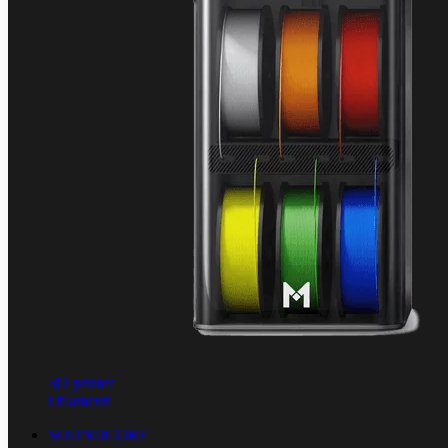
3D printer
i filamenti
SOUNDCORE