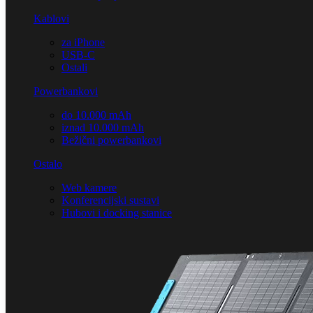
Kablovi
za iPhone
USB-C
Ostali
Powerbankovi
do 10.000 mAh
iznad 10.000 mAh
Bežični powerbankovi
Ostalo
Web kamere
Konferencijski sustavi
Hubovi i docking stanice