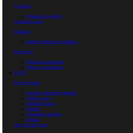
Zvučnici
Prijenosni zvučnici
Soundcore app
Slušalice
Bežične Bluetooth slušalice
Projektori
Prijenosni projektori
Pribor za projektore
EUFY
Eufy Security
Vanjske sigurnosne kamere
Video zvona
Alarmni sustavi
Senzori
Unutrašnje kamere
Dodaci
eufy Security app