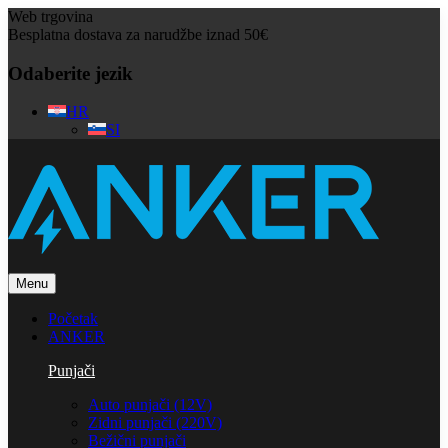
Web trgovina
Besplatna dostava za narudžbe iznad 50€
Odaberite jezik
HR
SI
Menu
Početak
ANKER
Punjači
Auto punjači (12V)
Zidni punjači (220V)
Bežični punjači