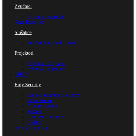
Zvučnici
Prijenosni zvučnici
Soundcore app
Slušalice
Bežične Bluetooth slušalice
Projektori
Prijenosni projektori
Pribor za projektore
EUFY
Eufy Security
Vanjske sigurnosne kamere
Video zvona
Alarmni sustavi
Senzori
Unutrašnje kamere
Dodaci
eufy Security app