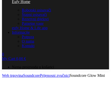
Eufy Home
Robotski usisavači
Štapni usisavači
Rezervni dijelovi
Pametne vage
eufy Home & Life app
Informacije
Potpora
O nama
Kontakt
0
My Cart
0,00
€
Nema proizvoda u košarici
Web trgovina
Soundcore
Prijenosni zvučnici
Soundcore Glow Mini