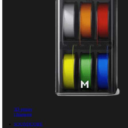
3D printer
i filamenti
SOUNDCORE