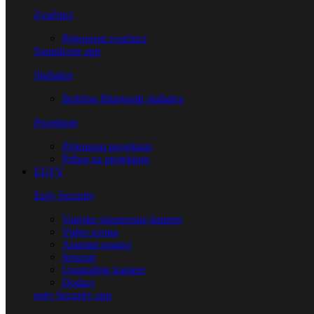
Zvučnici
Prijenosni zvučnici
Soundcore app
Slušalice
Bežične Bluetooth slušalice
Projektori
Prijenosni projektori
Pribor za projektore
EUFY
Eufy Security
Vanjske sigurnosne kamere
Video zvona
Alarmni sustavi
Senzori
Unutrašnje kamere
Dodaci
eufy Security app