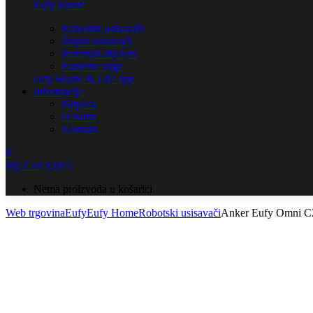
Eufy Home
Robotski usisavači
Štapni usisavači
Rezervni dijelovi
Pametne vage
eufy Home & Life app
Informacije
Potpora
O nama
Kontakt
0
My Cart
0,00
€
Nema proizvoda u košarici
Web trgovina
Eufy
Eufy Home
Robotski usisavači
Anker Eufy Omni C2