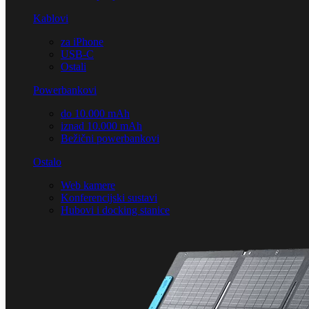
Kablovi
za iPhone
USB-C
Ostali
Powerbankovi
do 10.000 mAh
iznad 10.000 mAh
Bežični powerbankovi
Ostalo
Web kamere
Konferencijski sustavi
Hubovi i docking stanice