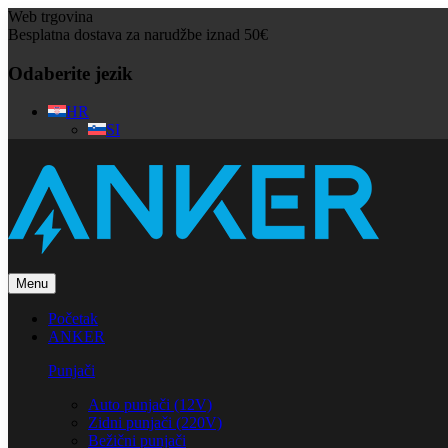
Web trgovina
Besplatna dostava za narudžbe iznad 50€
Odaberite jezik
HR
SI
Menu
Početak
ANKER
Punjači
Auto punjači (12V)
Zidni punjači (220V)
Bežični punjači