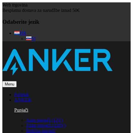
Web trgovina
Besplatna dostava za narudžbe iznad 50€
Odaberite jezik
HR
SI
Menu
Početak
ANKER
Punjači
Auto punjači (12V)
Zidni punjači (220V)
Bežični punjači