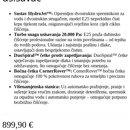
Sustav HydroJet™:
Opremljen dvostrukim spremnikom za
vodu i dvostrukim strugačem, model E25 neprekidno čisti
krpu tijekom rada, osiguravajući svježinu kroz cijeli ciklus
čišćenja.
Turbo snaga usisavanja 20.000 Pa:
E25 pruža dubinsko
čišćenje profesionalne razine na svim površinama – od tepiha
do tvrdih podova. Uklanja i najsitniju prašinu i dlake,
ostavljajući dom besprijekorno čistim.
DuoSpiral™ četke protiv zapetljavanja:
DuoSpiral™ četke
sprječavaju zapetljavanje dlaka i smanjuju potrebu za
održavanjem, što omogućuje čišćenje bez ometanja.
Bočna četka CornerRover™:
CornerRover™ bočna četka
omogućuje 100 % pokrivenost rubova za temeljito i precizno
čišćenje.
Višenamjenska stanica:
Uz automatsko pražnjenje, pranje i
sušenje krpa vrućim zrakom, doziranje deterdženta, spremnik
za otpadnu vodu i automatsko punjenje – omogućuje potpuno
bezbrižno čišćenje.
899,90
€