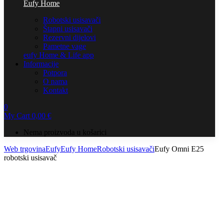
Eufy Home
Robotski usisavači
Štapni usisavači
Rezervni dijelovi
Pametne vage
eufy Home & Life app
Informacije
Potpora
O nama
Kontakt
0
My Cart
0,00
€
Nema proizvoda u košarici
Web trgovina
Eufy
Eufy Home
Robotski usisavači
Eufy Omni E25
robotski usisavač