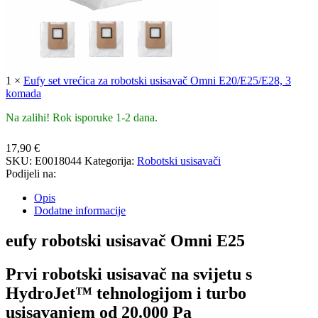
1
×
Eufy set vrećica za robotski usisavač Omni E20/E25/E28, 3
komada
Na zalihi! Rok isporuke 1-2 dana.
17,90
€
SKU:
E0018044
Kategorija:
Robotski usisavači
Podijeli na:
Opis
Dodatne informacije
eufy robotski usisavač Omni E25
Prvi robotski usisavač na svijetu s
HydroJet™ tehnologijom i turbo
usisavanjem od 20.000 Pa