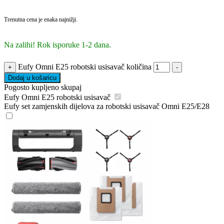
Trenutna cena je enaka najnižji.
Na zalihi! Rok isporuke 1-2 dana.
Eufy Omni E25 robotski usisavač količina
+
-
Dodaj u košaricu
Pogosto kupljeno skupaj
Eufy Omni E25 robotski usisavač
Eufy set zamjenskih dijelova za robotski usisavač Omni E25/E28