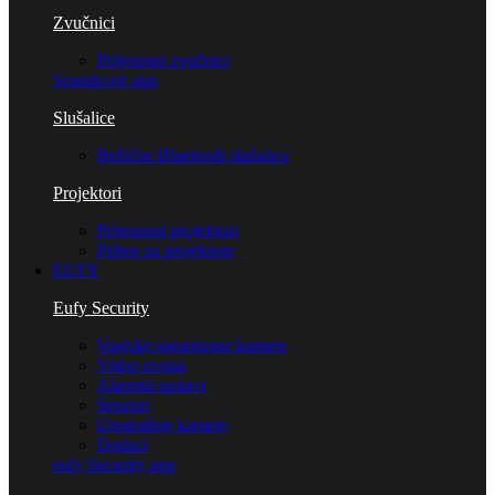
Zvučnici
Prijenosni zvučnici
Soundcore app
Slušalice
Bežične Bluetooth slušalice
Projektori
Prijenosni projektori
Pribor za projektore
EUFY
Eufy Security
Vanjske sigurnosne kamere
Video zvona
Alarmni sustavi
Senzori
Unutrašnje kamere
Dodaci
eufy Security app