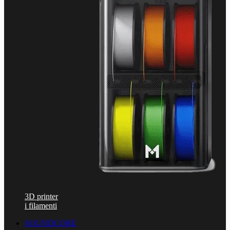
3D printer
i filamenti
SOUNDCORE