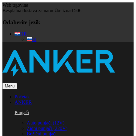
Web trgovina
Besplatna dostava za narudžbe iznad 50€
Odaberite jezik
HR
SI
Menu
Početak
ANKER
Punjači
Auto punjači (12V)
Zidni punjači (220V)
Bežični punjači