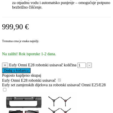
za otpadnu vodu i automatsko punjenje – omogućuje potpuno
bezbrižno čišćenje.
999,90
€
Trenutna cena je enaka najnižji.
Na zalihi! Rok isporuke 1-2 dana.
Eufy Omni E28 robotski usisavač količina
+
-
Dodaj u košaricu
Pogosto kupljeno skupaj
Eufy Omni E28 robotski usisavač
Eufy set zamjenskih dijelova za robotski usisavač Omni E25/E28