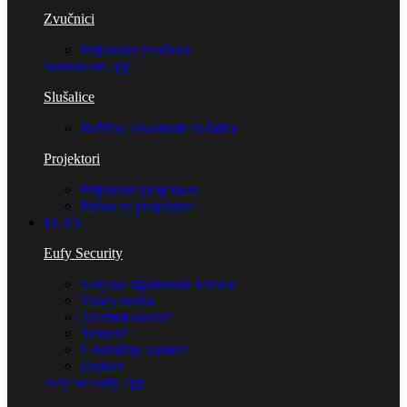
Zvučnici
Prijenosni zvučnici
Soundcore app
Slušalice
Bežične Bluetooth slušalice
Projektori
Prijenosni projektori
Pribor za projektore
EUFY
Eufy Security
Vanjske sigurnosne kamere
Video zvona
Alarmni sustavi
Senzori
Unutrašnje kamere
Dodaci
eufy Security app