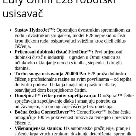
usisavač
Sustav HydroJet™:
Opremljen dvostrukim spremnikom za
vodu i dvostrukim strugačem, model E28 neprekidno čisti
krpu tijekom rada, osiguravajući svježinu kroz cijeli ciklus
čišćenja.
Prijenosni dubinski čistač FlexiOne™:
Prvi prijenosni
dubinski čistač u industriji – ugrađen u Omni stanicu za
učinkovito uklanjanje nereda s tepiha, stepenica i drugih
tkanina.
Turbo snaga usisavanja 20.000 Pa:
E28 pruža dubinsko
čišćenje profesionalne razine na svim površinama – od tepiha
do tvrdih podova. Uklanja i najsitniju prašinu i dlake,
ostavljajući dom besprijekorno čistim.
DuoSpiral™ četke protiv zapetljavanja:
DuoSpiral™ četke
sprječavaju zapetljavanje dlaka i smanjuju potrebu za
održavanjem, što omogućuje čišćenje bez ometanja.
Bočna četka CornerRover™:
CornerRover™ bočna četka
omogućuje 100 % pokrivenost rubova za temeljito i precizno
čišćenje.
Višenamjenska stanica:
Uz automatsko pražnjenje, pranje i
sušenje krpa vrućim zrakom, doziranje deterdženta, spremnik