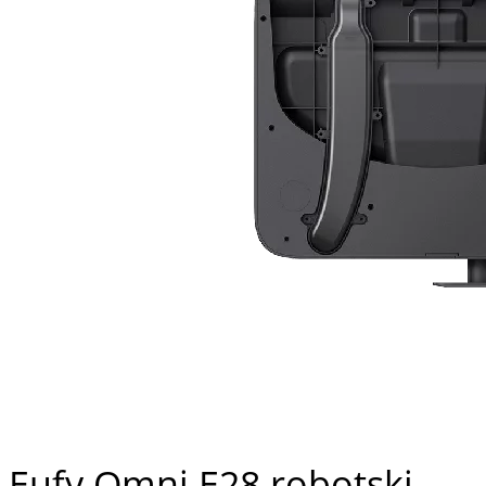
Eufy Omni E28 robotski