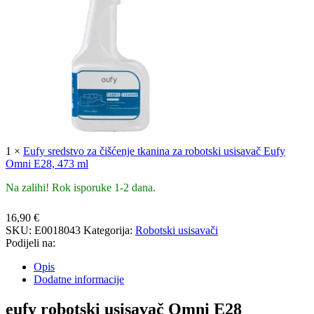
1
×
Eufy sredstvo za čišćenje tkanina za robotski usisavač Eufy
Omni E28, 473 ml
Na zalihi! Rok isporuke 1-2 dana.
16,90
€
SKU:
E0018043
Kategorija:
Robotski usisavači
Podijeli na:
Opis
Dodatne informacije
eufy robotski usisavač Omni E28