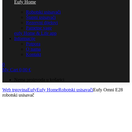
Eufy Home
Robotski usisavači
Štapni usisavači
Rezervni dijelovi
Pametne vage
eufy Home & Life app
Informacije
Potpora
O nama
Kontakt
0
My Cart
0,00
€
Nema proizvoda u košarici
Web trgovina
Eufy
Eufy Home
Robotski usisavači
Eufy Omni E28
robotski usisavač