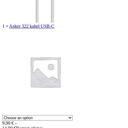
1
×
Anker 322 kabel USB-C
9,90
€
–