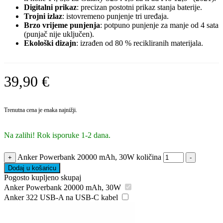
Digitalni prikaz
: precizan postotni prikaz stanja baterije.
Trojni izlaz
: istovremeno punjenje tri uređaja.
Brzo vrijeme punjenja
: potpuno punjenje za manje od 4 sata
(punjač nije uključen).
Ekološki dizajn
: izrađen od 80 % recikliranih materijala.
39,90
€
Trenutna cena je enaka najnižji.
Na zalihi! Rok isporuke 1-2 dana.
Anker Powerbank 20000 mAh, 30W količina
+
-
Dodaj u košaricu
Pogosto kupljeno skupaj
Anker Powerbank 20000 mAh, 30W
Anker 322 USB-A na USB-C kabel