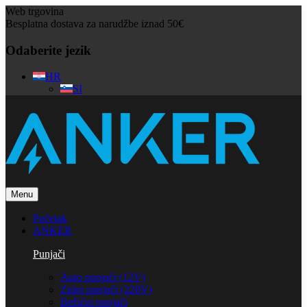
Web trgovina
Besplatna dostava za narudžbe iznad 50€
Odaberite jezik
HR
SI
Menu
Početak
ANKER
Punjači
Auto punjači (12V)
Zidni punjači (220V)
Bežični punjači