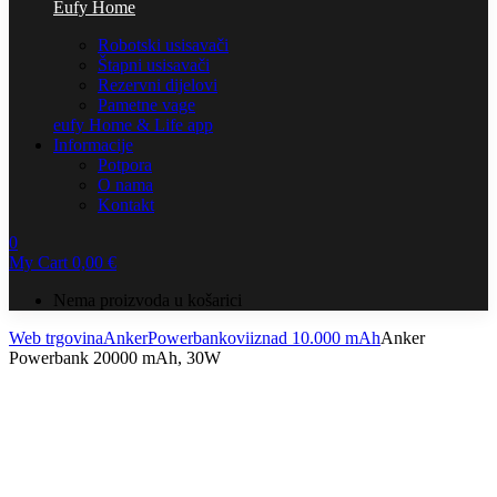
Eufy Home
Robotski usisavači
Štapni usisavači
Rezervni dijelovi
Pametne vage
eufy Home & Life app
Informacije
Potpora
O nama
Kontakt
0
My Cart
0,00
€
Nema proizvoda u košarici
Web trgovina
Anker
Powerbankovi
iznad 10.000 mAh
Anker
Powerbank 20000 mAh, 30W