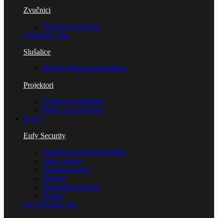
Zvučnici
Prijenosni zvučnici
Soundcore app
Slušalice
Bežične Bluetooth slušalice
Projektori
Prijenosni projektori
Pribor za projektore
EUFY
Eufy Security
Vanjske sigurnosne kamere
Video zvona
Alarmni sustavi
Senzori
Unutrašnje kamere
Dodaci
eufy Security app