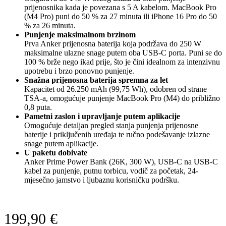
prijenosnika kada je povezana s 5 A kabelom. MacBook Pro
(M4 Pro) puni do 50 % za 27 minuta ili iPhone 16 Pro do 50
% za 26 minuta.
Punjenje maksimalnom brzinom
Prva Anker prijenosna baterija koja podržava do 250 W
maksimalne ulazne snage putem oba USB-C porta. Puni se do
100 % brže nego ikad prije, što je čini idealnom za intenzivnu
upotrebu i brzo ponovno punjenje.
Snažna prijenosna baterija spremna za let
Kapacitet od 26.250 mAh (99,75 Wh), odobren od strane
TSA-a, omogućuje punjenje MacBook Pro (M4) do približno
0,8 puta.
Pametni zaslon i upravljanje putem aplikacije
Omogućuje detaljan pregled stanja punjenja prijenosne
baterije i priključenih uređaja te ručno podešavanje izlazne
snage putem aplikacije.
U paketu dobivate
Anker Prime Power Bank (26K, 300 W), USB-C na USB-C
kabel za punjenje, putnu torbicu, vodič za početak, 24-
mjesečno jamstvo i ljubaznu korisničku podršku.
199,90
€