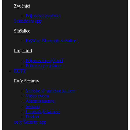
Zvučnici
Prijenosni zvučnici
Soundcore app
Slušalice
Bežične Bluetooth slušalice
Projektori
Prijenosni projektori
Pribor za projektore
EUFY
Eufy Security
Vanjske sigurnosne kamere
Video zvona
Alarmni sustavi
Senzori
Unutrašnje kamere
Dodaci
eufy Security app