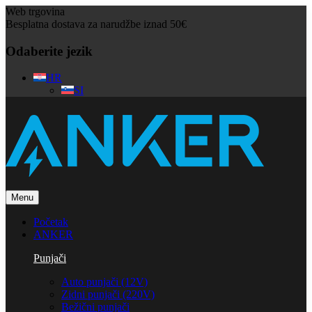
Web trgovina
Besplatna dostava za narudžbe iznad 50€
Odaberite jezik
HR
SI
Menu
Početak
ANKER
Punjači
Auto punjači (12V)
Zidni punjači (220V)
Bežični punjači