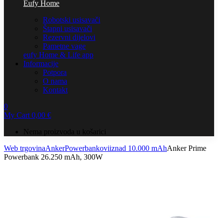
Eufy Home
Robotski usisavači
Štapni usisavači
Rezervni dijelovi
Pametne vage
eufy Home & Life app
Informacije
Potpora
O nama
Kontakt
0
My Cart
0,00
€
Nema proizvoda u košarici
Web trgovina
Anker
Powerbankovi
iznad 10.000 mAh
Anker Prime
Powerbank 26.250 mAh, 300W