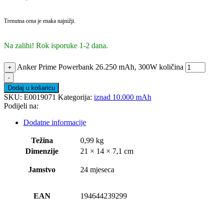
Trenutna cena je enaka najnižji.
Na zalihi! Rok isporuke 1-2 dana.
Anker Prime Powerbank 26.250 mAh, 300W količina
+
-
Dodaj u košaricu
SKU:
E0019071
Kategorija:
iznad 10.000 mAh
Podijeli na:
Dodatne informacije
Težina
0,99 kg
Dimenzije
21 × 14 × 7,1 cm
Jamstvo
24 mjeseca
EAN
194644239299