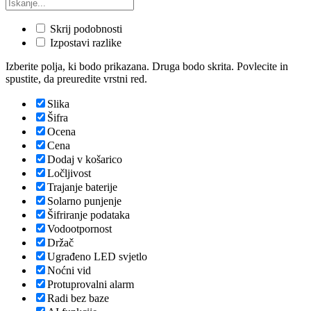
Skrij podobnosti
Izpostavi razlike
Izberite polja, ki bodo prikazana. Druga bodo skrita. Povlecite in
spustite, da preuredite vrstni red.
Slika
Šifra
Ocena
Cena
Dodaj v košarico
Ločljivost
Trajanje baterije
Solarno punjenje
Šifriranje podataka
Vodootpornost
Držač
Ugrađeno LED svjetlo
Noćni vid
Protuprovalni alarm
Radi bez baze