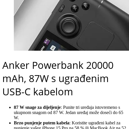
Anker Powerbank 20000
mAh, 87W s ugrađenim
USB-C kabelom
87 W snage za dijeljenje
: Punite tri uređaja istovremeno s
ukupnom snagom od 87 W. Jedan uređaj može doseći do 65
W.
Brzo punjenje putem kabela
: Koristite ugrađeni kabel za
punjenje vašeg iPhone 15 Pro na 58 % ili MacBook Air na 52