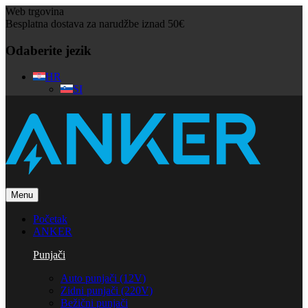
Web trgovina
Besplatna dostava za narudžbe iznad 50€
Odaberite jezik
HR
SI
Menu
Početak
ANKER
Punjači
Auto punjači (12V)
Zidni punjači (220V)
Bežični punjači