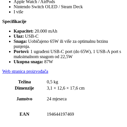
Apple Watch / AirPods
Nintendo Switch OLED / Steam Deck
I više
Specifikacije
Kapacitet:
20.000 mAh
Ulaz:
USB-C
Snaga:
Uobičajeno 65W ili više za optimalnu brzinu
punjenja.
Portovi:
1 ugrađeni USB-C port (do 65W), 1 USB-A port s
maksimalnom snagom od 22,5W
Ukupna snaga:
87W
Web stranica proizvođača
Težina
0,5 kg
Dimenzije
3,1 × 12,6 × 17,6 cm
Jamstvo
24 mjeseca
EAN
194644197469