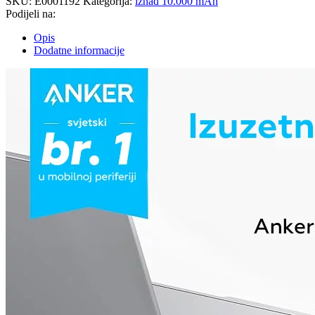
SKU:
E0001192
Kategorija:
iznad 10.000 mAh
Podijeli na:
Opis
Dodatne informacije