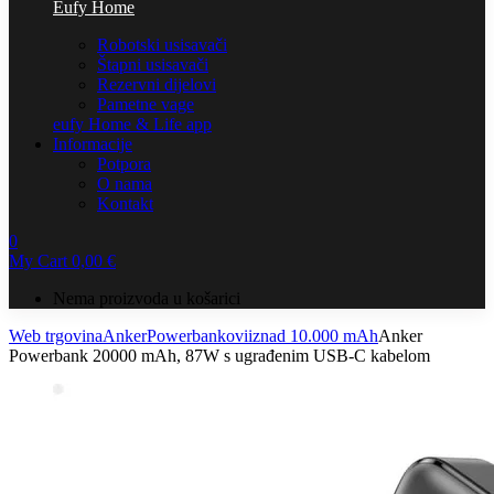
Eufy Home
Robotski usisavači
Štapni usisavači
Rezervni dijelovi
Pametne vage
eufy Home & Life app
Informacije
Potpora
O nama
Kontakt
0
My Cart
0,00
€
Nema proizvoda u košarici
Web trgovina
Anker
Powerbankovi
iznad 10.000 mAh
Anker
Powerbank 20000 mAh, 87W s ugrađenim USB-C kabelom