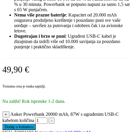
% u 30 minuta. Powerbank se potpuno napuni za samo 1,5 sat
s 65 W punjačem.
Nema više prazne baterije
: Kapacitet od 20.000 mAh
osigurava produljeno korištenje i pouzdano puni sve vaše
uređaje – savršen za putovanja i odobren čak i za avionske
letove.
Dugotrajan i brzo se puni
: Ugrađeni USB-C kabel je
dizajniran da izdrži više od 10.000 savijanja za pouzdano
punjenje i praktično skladištenje.
49,90
€
Trenutna cena je enaka najnižji.
Na zalihi! Rok isporuke 1-2 dana.
Anker Powerbank 20000 mAh, 87W s ugrađenim USB-C
+
kabelom količina
-
Dodaj u košaricu