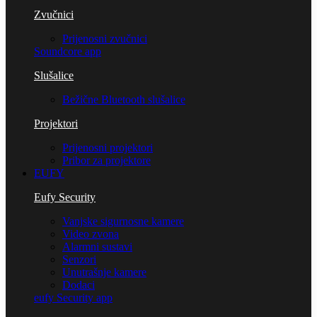
Zvučnici
Prijenosni zvučnici
Soundcore app
Slušalice
Bežične Bluetooth slušalice
Projektori
Prijenosni projektori
Pribor za projektore
EUFY
Eufy Security
Vanjske sigurnosne kamere
Video zvona
Alarmni sustavi
Senzori
Unutrašnje kamere
Dodaci
eufy Security app