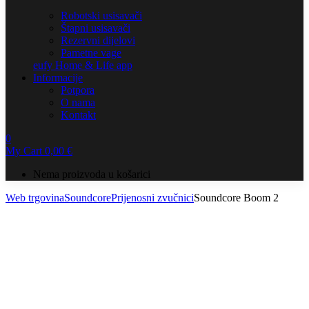
Robotski usisavači
Štapni usisavači
Rezervni dijelovi
Pametne vage
eufy Home & Life app
Informacije
Potpora
O nama
Kontakt
0
My Cart
0,00
€
Nema proizvoda u košarici
Web trgovina
Soundcore
Prijenosni zvučnici
Soundcore Boom 2