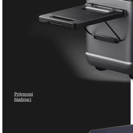
Prijenosni
hladnjaci