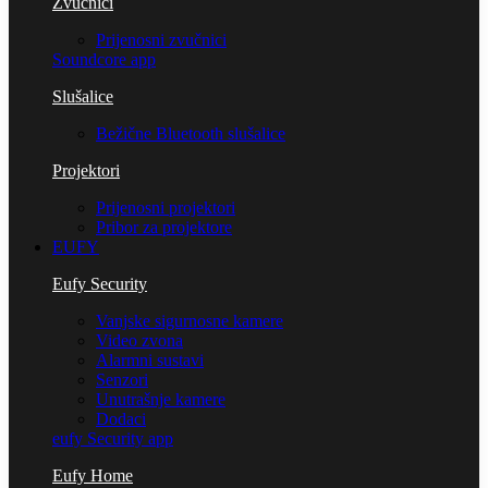
Zvučnici
Prijenosni zvučnici
Soundcore app
Slušalice
Bežične Bluetooth slušalice
Projektori
Prijenosni projektori
Pribor za projektore
EUFY
Eufy Security
Vanjske sigurnosne kamere
Video zvona
Alarmni sustavi
Senzori
Unutrašnje kamere
Dodaci
eufy Security app
Eufy Home