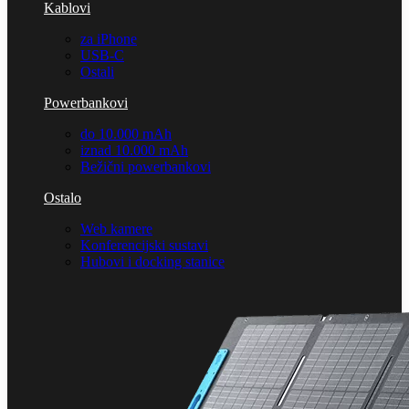
Kablovi
za iPhone
USB-C
Ostali
Powerbankovi
do 10.000 mAh
iznad 10.000 mAh
Bežični powerbankovi
Ostalo
Web kamere
Konferencijski sustavi
Hubovi i docking stanice