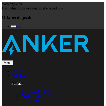
Web trgovina
Besplatna dostava za narudžbe iznad 50€
Odaberite jezik
HR
Menu
Početak
ANKER
Punjači
Auto punjači (12V)
Zidni punjači (220V)
Bežični punjači