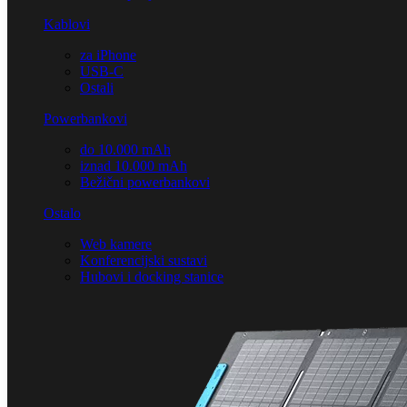
Kablovi
za iPhone
USB-C
Ostali
Powerbankovi
do 10.000 mAh
iznad 10.000 mAh
Bežični powerbankovi
Ostalo
Web kamere
Konferencijski sustavi
Hubovi i docking stanice