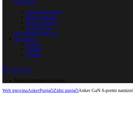
Eufy Home
Robotski usisavači
Štapni usisavači
Rezervni dijelovi
Pametne vage
eufy Home & Life app
Informacije
Potpora
O nama
Kontakt
0
My Cart
0,00
€
Nema proizvoda u košarici
Web trgovina
Anker
Punjači
Zidni punjači
Anker GaN 6-portni namizni