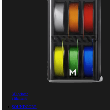
3D printer
i filamenti
SOUNDCORE