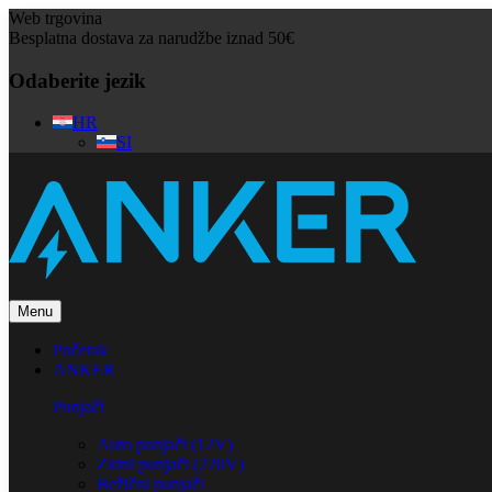
Web trgovina
Besplatna dostava za narudžbe iznad 50€
Odaberite jezik
HR
SI
Menu
Početak
ANKER
Punjači
Auto punjači (12V)
Zidni punjači (220V)
Bežični punjači