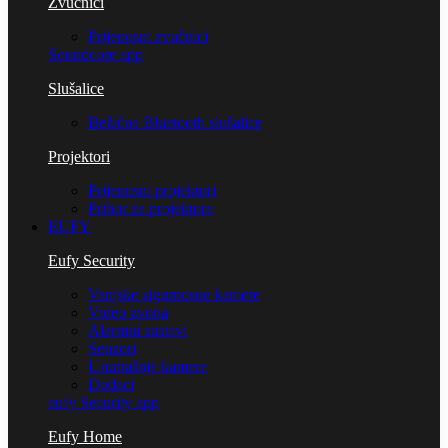
Zvučnici
Prijenosni zvučnici
Soundcore app
Slušalice
Bežične Bluetooth slušalice
Projektori
Prijenosni projektori
Pribor za projektore
EUFY
Eufy Security
Vanjske sigurnosne kamere
Video zvona
Alarmni sustavi
Senzori
Unutrašnje kamere
Dodaci
eufy Security app
Eufy Home