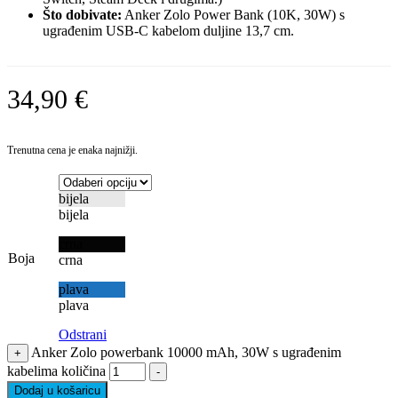
Što dobivate:
Anker Zolo Power Bank (10K, 30W) s
ugrađenim USB-C kabelom duljine 13,7 cm.
34,90
€
Trenutna cena je enaka najnižji.
bijela
bijela
crna
Boja
crna
plava
plava
Odstrani
Anker Zolo powerbank 10000 mAh, 30W s ugrađenim
+
kabelima količina
-
Dodaj u košaricu