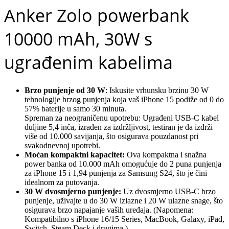
Anker Zolo powerbank
10000 mAh, 30W s
ugrađenim kabelima
Brzo punjenje od 30 W
: Iskusite vrhunsku brzinu 30 W
tehnologije brzog punjenja koja vaš iPhone 15 podiže od 0 do
57% baterije u samo 30 minuta.
Spreman za neograničenu upotrebu: Ugrađeni USB-C kabel
duljine 5,4 inča, izrađen za izdržljivost, testiran je da izdrži
više od 10.000 savijanja, što osigurava pouzdanost pri
svakodnevnoj upotrebi.
Moćan kompaktni kapacitet:
Ova kompaktna i snažna
power banka od 10.000 mAh omogućuje do 2 puna punjenja
za iPhone 15 i 1,94 punjenja za Samsung S24, što je čini
idealnom za putovanja.
30 W dvosmjerno punjenje:
Uz dvosmjerno USB-C brzo
punjenje, uživajte u do 30 W izlazne i 20 W ulazne snage, što
osigurava brzo napajanje vaših uređaja. (Napomena:
Kompatibilno s iPhone 16/15 Series, MacBook, Galaxy, iPad,
Switch, Steam Deck i drugima.)