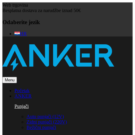
Web trgovina
Besplatna dostava za narudžbe iznad 50€
Odaberite jezik
HR
Menu
Početak
ANKER
Punjači
Auto punjači (12V)
Zidni punjači (220V)
Bežični punjači