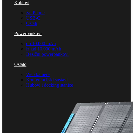
Kablovi
za iPhone
USB-C
Ostali
Powerbankovi
do 10.000 mAh
iznad 10.000 mAh
Bežični powerbankovi
Ostalo
Web kamere
Konferencijski sustavi
Hubovi i docking stanice