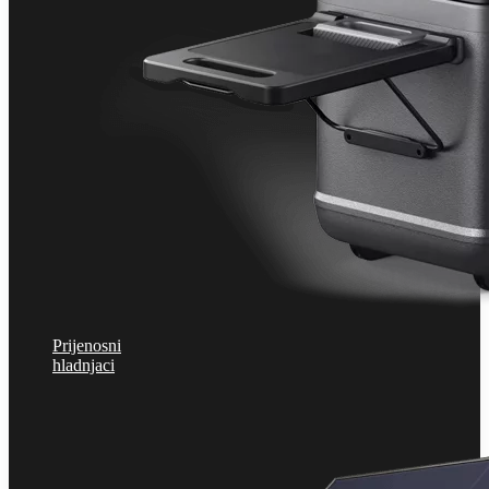
Prijenosni
hladnjaci