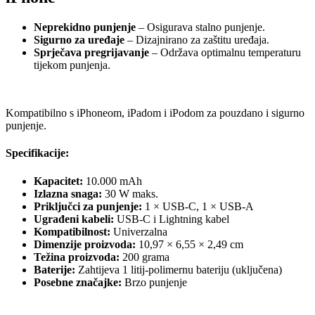
Neprekidno punjenje
– Osigurava stalno punjenje.
Sigurno za uređaje
– Dizajnirano za zaštitu uređaja.
Sprječava pregrijavanje
– Održava optimalnu temperaturu
tijekom punjenja.
Kompatibilno s iPhoneom, iPadom i iPodom za pouzdano i sigurno
punjenje.
Specifikacije:
Kapacitet:
10.000 mAh
Izlazna snaga:
30 W maks.
Priključci za punjenje:
1 × USB-C, 1 × USB-A
Ugrađeni kabeli:
USB-C i Lightning kabel
Kompatibilnost:
Univerzalna
Dimenzije proizvoda:
10,97 × 6,55 × 2,49 cm
Težina proizvoda:
200 grama
Baterije:
Zahtijeva 1 litij-polimernu bateriju (uključena)
Posebne značajke:
Brzo punjenje