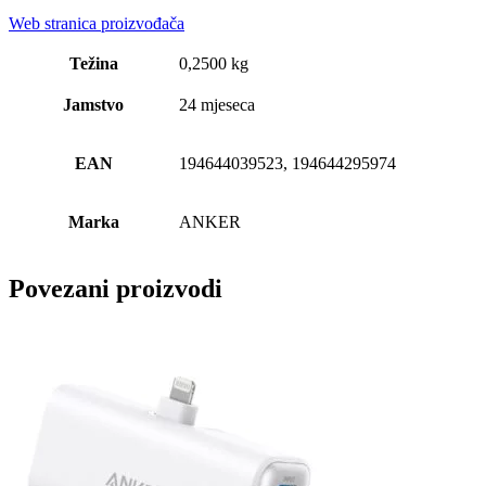
Web stranica proizvođača
Težina
0,2500 kg
Jamstvo
24 mjeseca
EAN
194644039523, 194644295974
Marka
ANKER
Povezani proizvodi