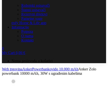
Robotski usisavači
Štapni usisavači
Rezervni dijelovi
Pametne vage
eufy Home & Life app
Informacije
Potpora
O nama
Kontakt
0
My Cart
0,00
€
Nema proizvoda u košarici
Web trgovina
Anker
Powerbankovi
do 10.000 mAh
Anker Zolo
powerbank 10000 mAh, 30W s ugrađenim kabelima