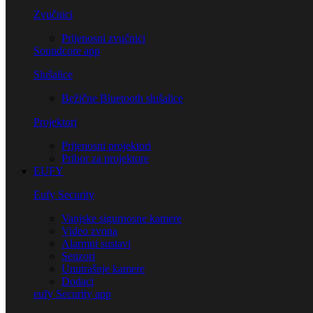
Zvučnici
Prijenosni zvučnici
Soundcore app
Slušalice
Bežične Bluetooth slušalice
Projektori
Prijenosni projektori
Pribor za projektore
EUFY
Eufy Security
Vanjske sigurnosne kamere
Video zvona
Alarmni sustavi
Senzori
Unutrašnje kamere
Dodaci
eufy Security app