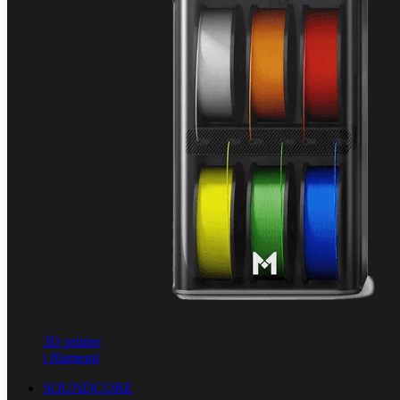
3D printer
i filamenti
SOUNDCORE