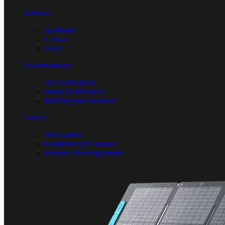
Kablovi
za iPhone
USB-C
Ostali
Powerbankovi
do 10.000 mAh
iznad 10.000 mAh
Bežični powerbankovi
Ostalo
Web kamere
Konferencijski sustavi
Hubovi i docking stanice