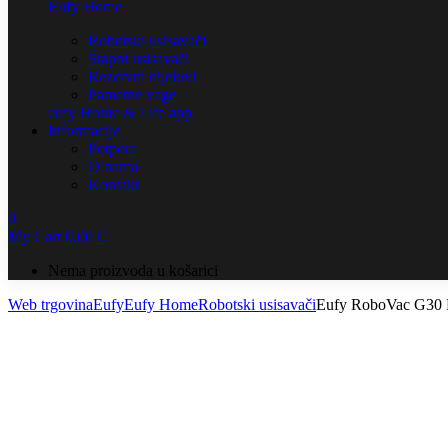
Eufy Home
Robotski usisavači
Štapni usisavači
Rezervni dijelovi
Pametne vage
eufy Home & Life app
Informacije
Potpora
O nama
Kontakt
0
My Cart
0,00
€
Nema proizvoda u košarici
Web trgovina
Eufy
Eufy Home
Robotski usisavači
Eufy RoboVac G30 