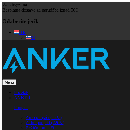
Web trgovina
Besplatna dostava za narudžbe iznad 50€
Odaberite jezik
HR
SI
Menu
Početak
ANKER
Punjači
Auto punjači (12V)
Zidni punjači (220V)
Bežični punjači