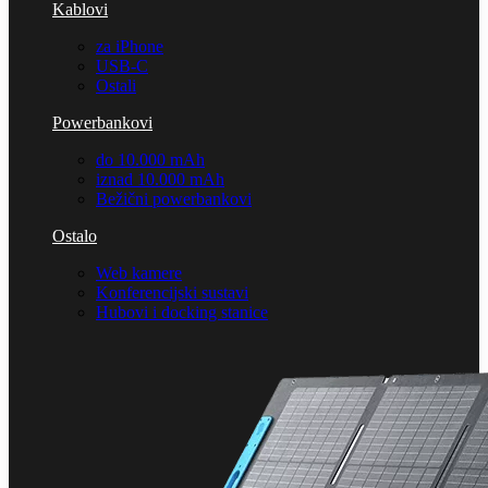
Kablovi
za iPhone
USB-C
Ostali
Powerbankovi
do 10.000 mAh
iznad 10.000 mAh
Bežični powerbankovi
Ostalo
Web kamere
Konferencijski sustavi
Hubovi i docking stanice