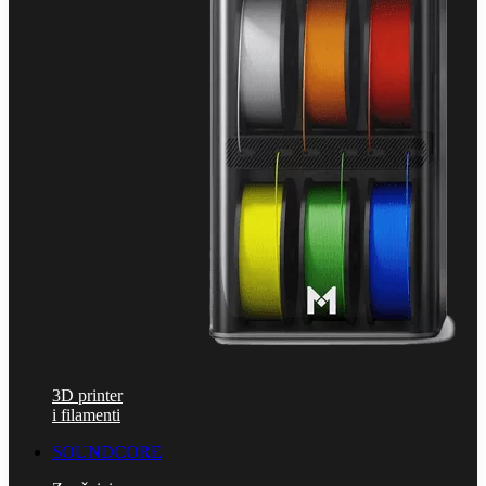
3D printer
i filamenti
SOUNDCORE