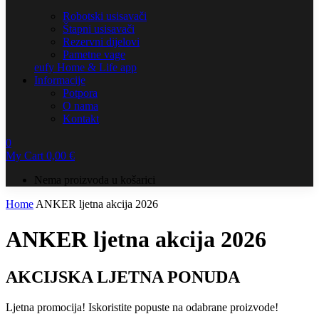
Robotski usisavači
Štapni usisavači
Rezervni dijelovi
Pametne vage
eufy Home & Life app
Informacije
Potpora
O nama
Kontakt
0
My Cart
0,00
€
Nema proizvoda u košarici
Home
ANKER ljetna akcija 2026
ANKER ljetna akcija 2026
AKCIJSKA LJETNA PONUDA
Ljetna promocija! Iskoristite popuste na odabrane proizvode!