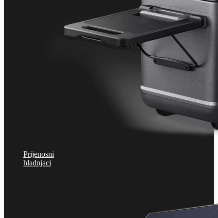
Prijenosni
hladnjaci