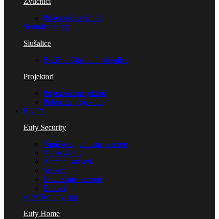
Zvučnici
Prijenosni zvučnici
Soundcore app
Slušalice
Bežične Bluetooth slušalice
Projektori
Prijenosni projektori
Pribor za projektore
EUFY
Eufy Security
Vanjske sigurnosne kamere
Video zvona
Alarmni sustavi
Senzori
Unutrašnje kamere
Dodaci
eufy Security app
Eufy Home