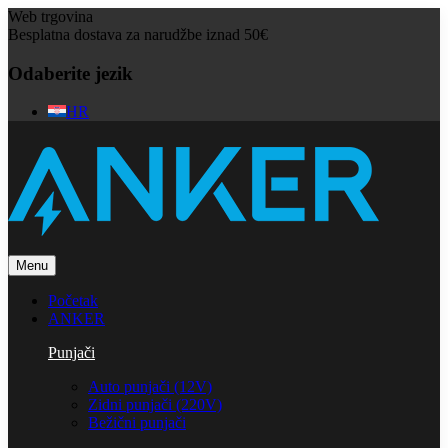
Web trgovina
Besplatna dostava za narudžbe iznad 50€
Odaberite jezik
HR
Menu
Početak
ANKER
Punjači
Auto punjači (12V)
Zidni punjači (220V)
Bežični punjači