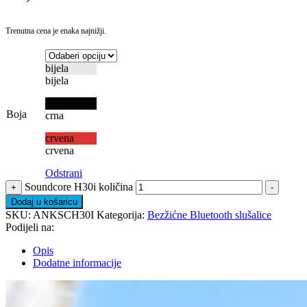
Trenutna cena je enaka najnižji.
bijela
bijela
crna
Boja
crna
crvena
crvena
Odstrani
Soundcore H30i količina
+
-
Dodaj u košaricu
SKU:
ANKSCH30I
Kategorija:
Bezžićne Bluetooth slušalice
Podijeli na:
Opis
Dodatne informacije