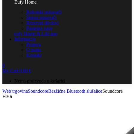
Eufy Home
Robotski usisavači
Štapni usisavači
Rezervni dijelovi
Pametne vage
eufy Home & Life app
Informacije
Potpora
O nama
Kontakt
0
My Cart
0,00
€
Nema proizvoda u košarici
Web trgovina
Soundcore
Bezžićne Bluetooth slušalice
Soundcore
H30i