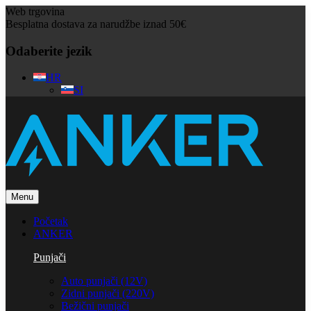
Web trgovina
Besplatna dostava za narudžbe iznad 50€
Odaberite jezik
HR
SI
Menu
Početak
ANKER
Punjači
Auto punjači (12V)
Zidni punjači (220V)
Bežični punjači