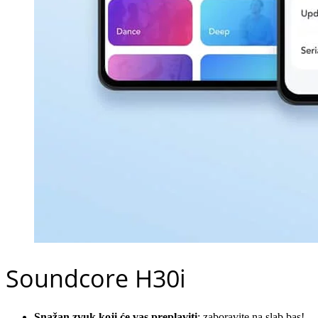
Soundcore H30i
Snažan zvuk koji će vas preplaviti
: zaboravite na slab bas!