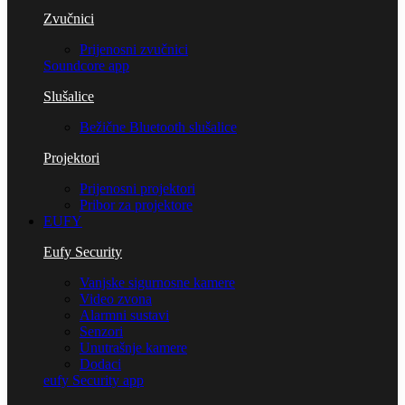
Zvučnici
Prijenosni zvučnici
Soundcore app
Slušalice
Bežične Bluetooth slušalice
Projektori
Prijenosni projektori
Pribor za projektore
EUFY
Eufy Security
Vanjske sigurnosne kamere
Video zvona
Alarmni sustavi
Senzori
Unutrašnje kamere
Dodaci
eufy Security app