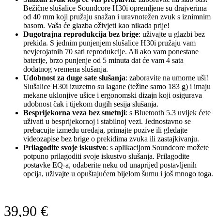
Bežične slušalice Soundcore H30i opremljene su drajverima
od 40 mm koji pružaju snažan i uravnotežen zvuk s iznimnim
basom. Vaša će glazba oživjeti kao nikada prije!
Dugotrajna reprodukcija bez brige
: uživajte u glazbi bez
prekida. S jednim punjenjem slušalice H30i pružaju vam
nevjerojatnih 70 sati reprodukcije. Ali ako vam ponestane
baterije, brzo punjenje od 5 minuta dat će vam 4 sata
dodatnog vremena slušanja.
Udobnost za duge sate slušanja
: zaboravite na umorne uši!
Slušalice H30i izuzetno su lagane (težine samo 183 g) i imaju
mekane uklonjive ušice i ergonomski dizajn koji osigurava
udobnost čak i tijekom dugih sesija slušanja.
Besprijekorna veza bez smetnji
: s Bluetooth 5.3 uvijek ćete
uživati ​​u besprijekornoj i stabilnoj vezi. Jednostavno se
prebacujte između uređaja, primajte pozive ili gledajte
videozapise bez brige o prekidima zvuka ili zastajkivanju.
Prilagodite svoje iskustvo
: s aplikacijom Soundcore možete
potpuno prilagoditi svoje iskustvo slušanja. Prilagodite
postavke EQ-a, odaberite neku od unaprijed postavljenih
opcija, uživajte u opuštajućem bijelom šumu i još mnogo toga.
39,90
€